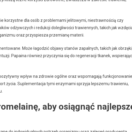
ie korzystne dla osób z problemami jelitowymi, niestrawnością czy
ów odżywczych i redukcji dolegliwości trawiennych, takich jak wzdęci
anizmu oraz przyspiesza przemianę materii.
entowane. Może łagodzić objawy stanów zapalnych, takich jak obrzęki
ntuzji. Papaina również przyczynia się do regeneracji tkanek, wspierając
 pozytywny wpływ na zdrowie ogólne oraz wspomagają funkcjonowani
t życia. Suplementacja tymi enzymami sprzyja lepszemu trawieniu,
u.
omelainę, aby osiągnąć najlepsz
wane do indywidualnych potrzeb organizmu oraz zaleceń producenta