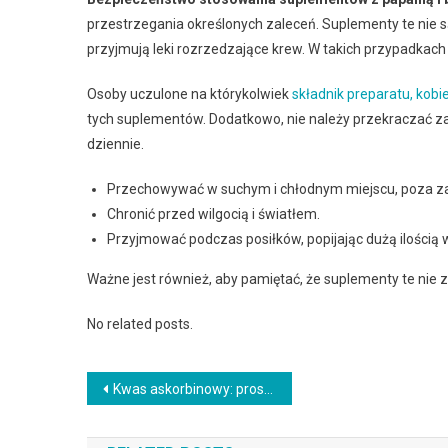
przestrzegania określonych zaleceń. Suplementy te nie są 
przyjmują leki rozrzedzające krew. W takich przypadkach
Osoby uczulone na którykolwiek
składnik preparatu, kobi
tych suplementów. Dodatkowo, nie należy przekraczać za
dziennie.
Przechowywać w suchym i chłodnym miejscu, poza za
Chronić przed wilgocią i światłem.
Przyjmować podczas posiłków, popijając dużą ilością 
Ważne jest również, aby pamiętać, że suplementy te nie 
No related posts.
Nawigacja
Kwas askorbinowy: proste schematy na start i dla skóry wrażliwej
wpisu