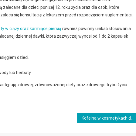
zalecane dla dzieci poniżej 12. roku życia oraz dla osób, które
 zaleca się konsultację z lekarzem przed rozpoczęciem suplementacji.
ety w ciąży oraz karmiące piersią
również powinny unikać stosowania
lecanej dziennej dawki, która zazwyczaj wynosi od 1 do 2 kapsułek
sięgiem dzieci.
wody lub herbaty.
zastępują zdrowej, zrównoważonej diety oraz zdrowego trybu życia.
Kofeina w kosmetykach działanie: co działa, jak stosować i kiedy zmienić plan