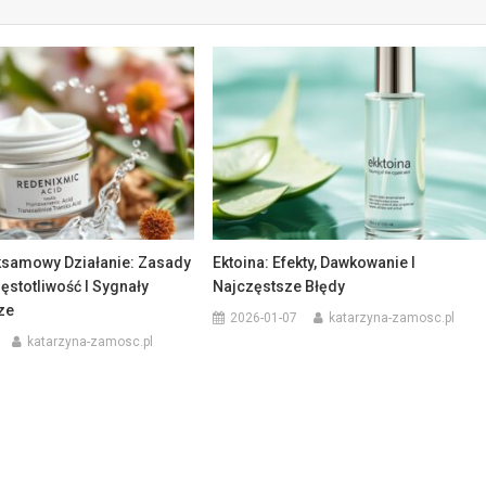
samowy Działanie: Zasady
Ektoina: Efekty, Dawkowanie I
ęstotliwość I Sygnały
Najczęstsze Błędy
ze
2026-01-07
katarzyna-zamosc.pl
katarzyna-zamosc.pl