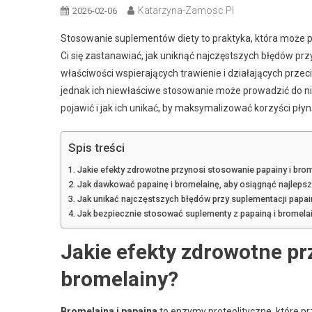
Katarzyna-Zamosc.pl
2026-02-06
Stosowanie suplementów diety to praktyka, która może prz
Ci się zastanawiać, jak uniknąć najczęstszych błędów pr
właściwości wspierających trawienie i działających pr
jednak ich niewłaściwe stosowanie może prowadzić do nie
pojawić i jak ich unikać, by maksymalizować korzyści pły
Spis treści
Jakie efekty zdrowotne przynosi stosowanie papainy i bro
Jak dawkować papainę i bromelainę, aby osiągnąć najlepsze
Jak unikać najczęstszych błędów przy suplementacji papai
Jak bezpiecznie stosować suplementy z papainą i bromelai
Jakie efekty zdrowotne pr
bromelainy?
Bromelaina i papaina
to enzymy proteolityczne, które pr