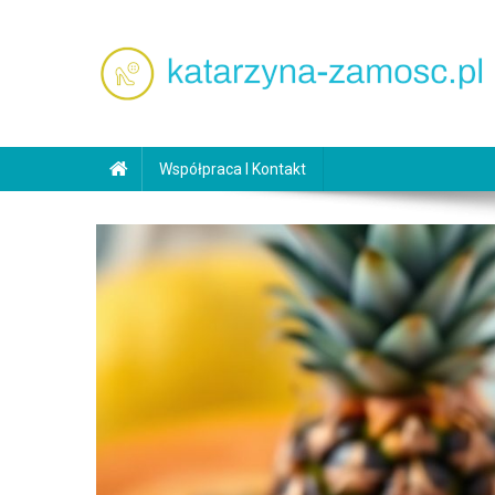
Skip
to
content
katarzyna-zamosc.pl
Współpraca I Kontakt