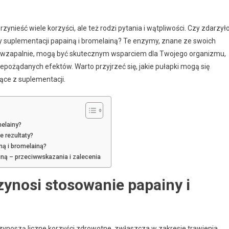
ynieść wiele korzyści, ale też rodzi pytania i wątpliwości. Czy zdarzył
zy suplementacji papainą i bromelainą? Te enzymy, znane ze swoich
zeciwzapalnie, mogą być skutecznym wsparciem dla Twojego organizmu,
pożądanych efektów. Warto przyjrzeć się, jakie pułapki mogą się
nące z suplementacji.
melainy?
 rezultaty?
ną i bromelainą?
ną – przeciwwskazania i zalecenia
zynosi stosowanie papainy i
zynoszą liczne korzyści zdrowotne, zwłaszcza w zakresie trawienia,