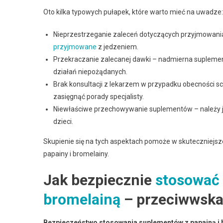
Oto kilka typowych pułapek, które warto mieć na uwadze:
Nieprzestrzeganie zaleceń dotyczących przyjmowan
przyjmowane
z jedzeniem.
Przekraczanie zalecanej dawki – nadmierna suplemen
działań niepożądanych.
Brak konsultacji z lekarzem w przypadku obecności sc
zasięgnąć porady specjalisty.
Niewłaściwe przechowywanie suplementów – należy j
dzieci.
Skupienie się na tych aspektach pomoże w skuteczniejs
papainy i bromelainy.
Jak bezpiecznie
stosować 
bromelainą
– przeciwwskaz
Bezpieczeństwo stosowania suplementów z papainą i 