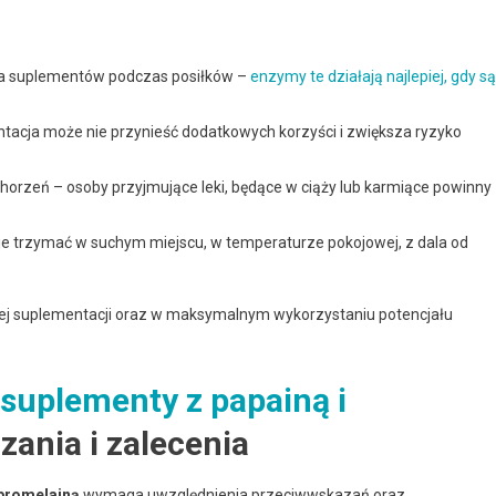
ia suplementów podczas posiłków –
enzymy te działają najlepiej, gdy są
tacja może nie przynieść dodatkowych korzyści i zwiększa ryzyko
horzeń – osoby przyjmujące leki, będące w ciąży lub karmiące powinny
e trzymać w suchym miejscu, w temperaturze pokojowej, z dala od
zej suplementacji oraz w maksymalnym wykorzystaniu potencjału
suplementy z papainą i
ania i zalecenia
bromelainą
wymaga uwzględnienia przeciwwskazań oraz