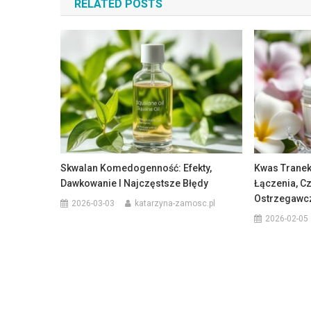
RELATED POSTS
Skwalan Komedogenność: Efekty,
Kwas Tranek
Dawkowanie I Najczęstsze Błędy
Łączenia, Cz
Ostrzegawc
2026-03-03
katarzyna-zamosc.pl
2026-02-05