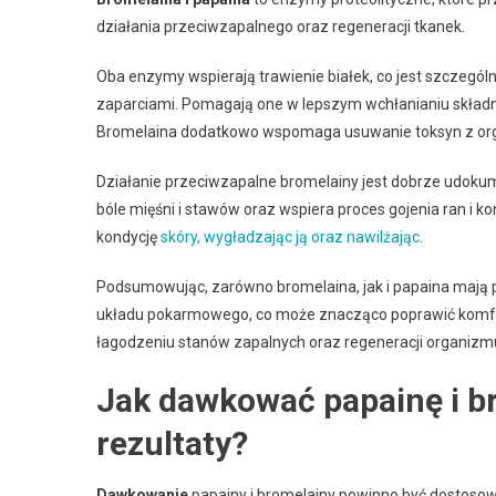
działania przeciwzapalnego oraz regeneracji tkanek.
Oba enzymy wspierają trawienie białek, co jest szczególn
zaparciami. Pomagają one w lepszym wchłanianiu składnik
Bromelaina dodatkowo wspomaga usuwanie toksyn z org
Działanie przeciwzapalne bromelainy jest dobrze udokum
bóle mięśni i stawów oraz wspiera proces gojenia ran i ko
kondycję
skóry, wygładzając ją oraz nawilżając
.
Podsumowując, zarówno bromelaina, jak i papaina mają
układu pokarmowego, co może znacząco poprawić komfor
łagodzeniu stanów zapalnych oraz regeneracji organizm
Jak dawkować papainę i br
rezultaty?
Dawkowanie
papainy i bromelainy powinno być dostoso