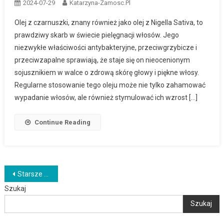
2024-07-29
Katarzyna-Zamosc.pl
Olej z czarnuszki, znany również jako olej z Nigella Sativa, to
prawdziwy skarb w świecie pielęgnacji włosów. Jego
niezwykłe właściwości antybakteryjne, przeciwgrzybicze i
przeciwzapalne sprawiają, że staje się on nieocenionym
sojusznikiem w walce o zdrową skórę głowy i piękne włosy.
Regularne stosowanie tego oleju może nie tylko zahamować
wypadanie włosów, ale również stymulować ich wzrost […]
Continue Reading
Nawigacja
Starsze wpisy
Szukaj
po
Szukaj
wpisach