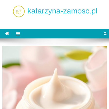
Skip
to
content
katarzyna-zamosc.pl