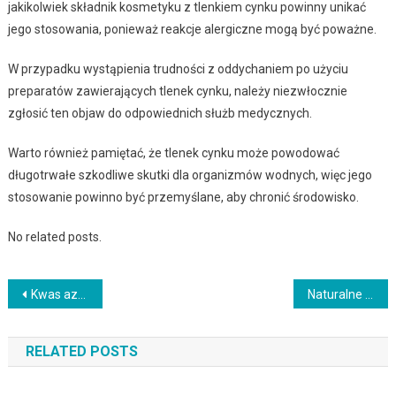
jakikolwiek składnik kosmetyku z tlenkiem cynku powinny unikać
jego stosowania, ponieważ reakcje alergiczne mogą być poważne.
W przypadku wystąpienia trudności z oddychaniem po użyciu
preparatów zawierających tlenek cynku, należy niezwłocznie
zgłosić ten objaw do odpowiednich służb medycznych.
Warto również pamiętać, że tlenek cynku może powodować
długotrwałe szkodliwe skutki dla organizmów wodnych, więc jego
stosowanie powinno być przemyślane, aby chronić środowisko.
No related posts.
Nawigacja
Kwas azelainowy 30: jak stosować bez podrażnień i z czym nie łączyć
Naturalne kremy do twarzy: jak podejść do tematu bez frustracji i błędów
wpisu
RELATED POSTS