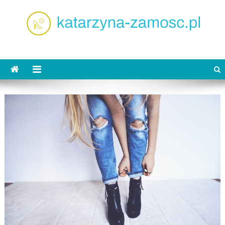
Skip
to
content
katarzyna-zamosc.pl