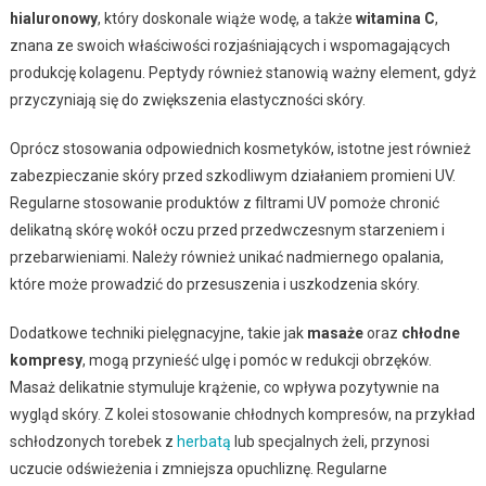
hialuronowy
, który doskonale wiąże wodę, a także
witamina C
,
znana ze swoich właściwości rozjaśniających i wspomagających
produkcję kolagenu. Peptydy również stanowią ważny element, gdyż
przyczyniają się do zwiększenia elastyczności skóry.
Oprócz stosowania odpowiednich kosmetyków, istotne jest również
zabezpieczanie skóry przed szkodliwym działaniem promieni UV.
Regularne stosowanie produktów z filtrami UV pomoże chronić
delikatną skórę wokół oczu przed przedwczesnym starzeniem i
przebarwieniami. Należy również unikać nadmiernego opalania,
które może prowadzić do przesuszenia i uszkodzenia skóry.
Dodatkowe techniki pielęgnacyjne, takie jak
masaże
oraz
chłodne
kompresy
, mogą przynieść ulgę i pomóc w redukcji obrzęków.
Masaż delikatnie stymuluje krążenie, co wpływa pozytywnie na
wygląd skóry. Z kolei stosowanie chłodnych kompresów, na przykład
schłodzonych torebek z
herbatą
lub specjalnych żeli, przynosi
uczucie odświeżenia i zmniejsza opuchliznę. Regularne