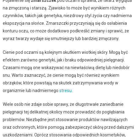
Pojawienie się
zmarszczek
pod oczami sprawia, że twarz wygląda
na zmęczoną i starszą. Zjawisko to może być wynikiem różnych
czynników, takich jak genetyka, niezdrowy styl życia czy nadmierna
ekspozycja na słońce. Zmarszczki przyczyniają się do osłabienia
konturu oczu, co może dodatkowo podkreślić zmiany i sprawić, że
wyraz twarzy wydaje się smutniejszy lub bardziej zmęczony.
Cienie pod oczami są kolejnym skutkiem wiotkiej skóry. Mogą być
efektem zarówno genetyki, jak i braku odpowiedniej pielęgnacji.
Czasami mogą one wskazywać na niewłaściwą dietę lub niedobór
snu. Warto zaznaczyć, że cienie mogą być również wynikiem
obrzęków, które powstają na skutek zatrzymywania wody w
organizmie lub nadmiernego
stresu
.
Wiele osób nie zdaje sobie sprawy, że długotrwałe zaniedbanie
pielęgnacji tej delikatnej okolicy może prowadzić do pogłębiania
problemów. Niezbędne jest stosowanie produktów nawilżających
oraz ochronnych, które pomogą zabezpieczyć skórę przed dalszymi
uszkodzeniami. Oprócz stosowania odpowiednich kosmetyków,