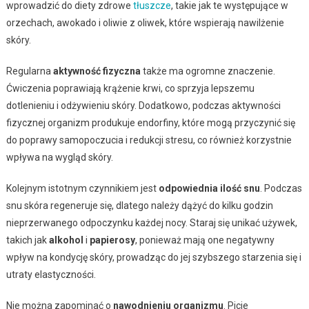
wprowadzić do diety zdrowe
tłuszcze
, takie jak te występujące w
orzechach, awokado i oliwie z oliwek, które wspierają nawilżenie
skóry.
Regularna
aktywność fizyczna
także ma ogromne znaczenie.
Ćwiczenia poprawiają krążenie krwi, co sprzyja lepszemu
dotlenieniu i odżywieniu skóry. Dodatkowo, podczas aktywności
fizycznej organizm produkuje endorfiny, które mogą przyczynić się
do poprawy samopoczucia i redukcji stresu, co również korzystnie
wpływa na wygląd skóry.
Kolejnym istotnym czynnikiem jest
odpowiednia ilość snu
. Podczas
snu skóra regeneruje się, dlatego należy dążyć do kilku godzin
nieprzerwanego odpoczynku każdej nocy. Staraj się unikać używek,
takich jak
alkohol
i
papierosy
, ponieważ mają one negatywny
wpływ na kondycję skóry, prowadząc do jej szybszego starzenia się i
utraty elastyczności.
Nie można zapominać o
nawodnieniu organizmu
. Picie