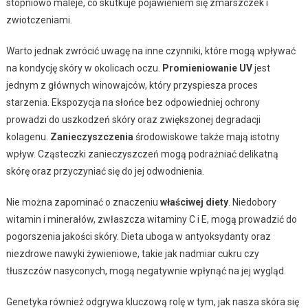
stopniowo maleje, co skutkuje pojawieniem się zmarszczek i
zwiotczeniami.
Warto jednak zwrócić uwagę na inne czynniki, które mogą wpływać
na kondycję skóry w okolicach oczu.
Promieniowanie UV
jest
jednym z głównych winowajców, który przyspiesza proces
starzenia. Ekspozycja na słońce bez odpowiedniej ochrony
prowadzi do uszkodzeń skóry oraz zwiększonej degradacji
kolagenu.
Zanieczyszczenia
środowiskowe także mają istotny
wpływ. Cząsteczki zanieczyszczeń mogą podrażniać delikatną
skórę oraz przyczyniać się do jej odwodnienia.
Nie można zapominać o znaczeniu
właściwej diety
. Niedobory
witamin i minerałów, zwłaszcza witaminy C i E, mogą prowadzić do
pogorszenia jakości skóry. Dieta uboga w antyoksydanty oraz
niezdrowe nawyki żywieniowe, takie jak nadmiar cukru czy
tłuszczów nasyconych, mogą negatywnie wpłynąć na jej wygląd.
Genetyka również odgrywa kluczową rolę w tym, jak nasza skóra się