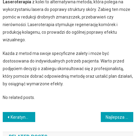
Laseroterapia
z kolei to alternatywna metoda, która polega na
wykorzystaniu lasera do poprawy struktury skóry. Zabieg ten może
pomóc w redukcji drobnych zmarszczek, przebarwień czy
nierówności. Laseroterapia stymuluje regenerację komórek i
produkcję kolagenu, co prowadzi do ogólnej poprawy efektu
wizualnego.
Każda z metod ma swoje specyficzne zalety i może być
dostosowana do indywidualnych potrzeb pacjenta. Warto przed
podjęciem decyzji o zabiegu skonsultować się z profesjonalistą,
który pomoże dobrać odpowiednią metodę oraz ustalić plan działań,
by osiągnąć wymarzone efekty.
No related posts.
Nawigacja
Keratyna w diecie: źródła, korzyści i wpływ na organizm
Najlepsza szczoteczka do twarzy – jak wybrać i dbać o cerę?
wpisu