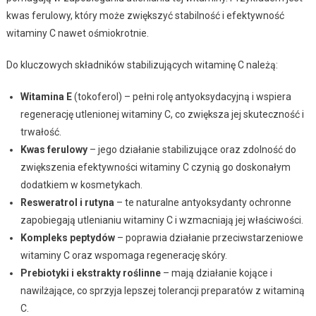
kwas ferulowy, który może zwiększyć stabilność i efektywność
witaminy C nawet ośmiokrotnie.
Do kluczowych składników stabilizujących witaminę C należą:
Witamina E
(tokoferol) – pełni rolę antyoksydacyjną i wspiera
regenerację utlenionej witaminy C, co zwiększa jej skuteczność i
trwałość.
Kwas ferulowy
– jego działanie stabilizujące oraz zdolność do
zwiększenia efektywności witaminy C czynią go doskonałym
dodatkiem w kosmetykach.
Resweratrol i rutyna
– te naturalne antyoksydanty ochronne
zapobiegają utlenianiu witaminy C i wzmacniają jej właściwości.
Kompleks peptydów
– poprawia działanie przeciwstarzeniowe
witaminy C oraz wspomaga regenerację skóry.
Prebiotyki i ekstrakty roślinne
– mają działanie kojące i
nawilżające, co sprzyja lepszej tolerancji preparatów z witaminą
C.