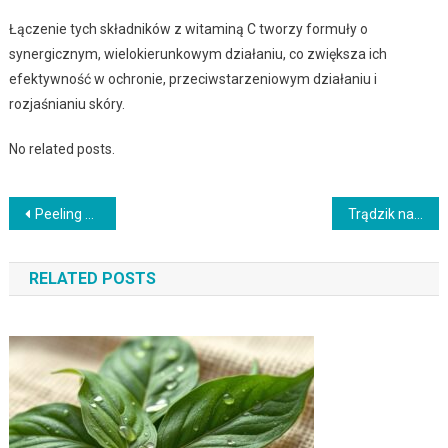
Łączenie tych składników z witaminą C tworzy formuły o
synergicznym, wielokierunkowym działaniu, co zwiększa ich
efektywność w ochronie, przeciwstarzeniowym działaniu i
rozjaśnianiu skóry.
No related posts.
Nawigacja
Peeling azelainowy w pielęgnacji: co daje, jak stosować i z czym łączyć
Trądzik na szyi: co działa, jak stosować i kiedy zmienić plan
wpisu
RELATED POSTS