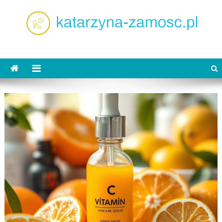
Skip
to
content
katarzyna-zamosc.pl