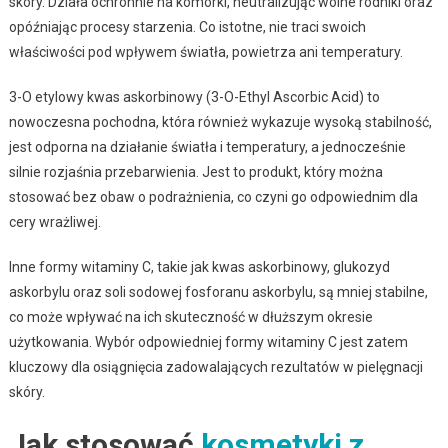
skóry. Działa ochronnie na komórki, neutralizując wolne rodniki oraz
opóźniając procesy starzenia. Co istotne, nie traci swoich
właściwości pod wpływem światła, powietrza ani temperatury.
3-O etylowy kwas askorbinowy (3-O-Ethyl Ascorbic Acid) to
nowoczesna pochodna, która również wykazuje wysoką stabilność,
jest odporna na działanie światła i temperatury, a jednocześnie
silnie rozjaśnia przebarwienia. Jest to produkt, który można
stosować bez obaw o podrażnienia, co czyni go odpowiednim dla
cery wrażliwej.
Inne formy witaminy C, takie jak kwas askorbinowy, glukozyd
askorbylu oraz soli sodowej fosforanu askorbylu, są mniej stabilne,
co może wpływać na ich skuteczność w dłuższym okresie
użytkowania. Wybór odpowiedniej formy witaminy C jest zatem
kluczowy dla osiągnięcia zadowalających rezultatów w pielęgnacji
skóry.
Jak stosować
kosmetyki z