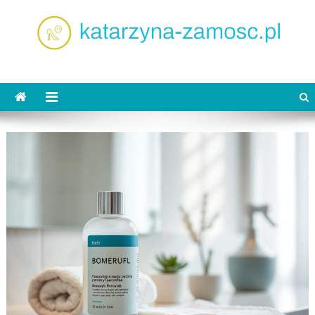
Skip
to
content
katarzyna-zamosc.pl