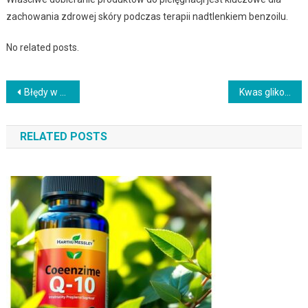
zachowania zdrowej skóry podczas terapii nadtlenkiem benzoilu.
No related posts.
Nawigacja
Błędy w oczyszczaniu twarzy: co działa, jak stosować i kiedy zmienić plan
Kwas glikolowy na trądzik: proste schematy na start i dla skóry wrażliwej
wpisu
RELATED POSTS