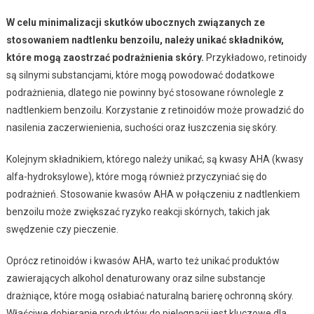
W celu minimalizacji skutków ubocznych związanych ze
stosowaniem nadtlenku benzoilu, należy unikać składników,
które mogą zaostrzać podrażnienia skóry.
Przykładowo, retinoidy
są silnymi substancjami, które mogą powodować dodatkowe
podrażnienia, dlatego nie powinny być stosowane równolegle z
nadtlenkiem benzoilu. Korzystanie z retinoidów może prowadzić do
nasilenia zaczerwienienia, suchości oraz łuszczenia się skóry.
Kolejnym składnikiem, którego należy unikać, są kwasy AHA (kwasy
alfa-hydroksylowe), które mogą również przyczyniać się do
podrażnień. Stosowanie kwasów AHA w połączeniu z nadtlenkiem
benzoilu może zwiększać ryzyko reakcji skórnych, takich jak
swędzenie czy pieczenie.
Oprócz retinoidów i kwasów AHA, warto też unikać produktów
zawierających alkohol denaturowany oraz silne substancje
drażniące, które mogą osłabiać naturalną barierę ochronną skóry.
Właściwe dobieranie produktów do pielęgnacji jest kluczowe dla