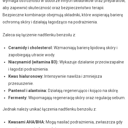
wymaga ostrożności w doborze innych składników oraz preparatów,
aby zapewnić skuteczność oraz bezpieczeństwo terapii.
Bezpieczne kombinacje obejmują składniki, które wspierają barierę
ochronną skóry i działają łagodząco na podrażnienia.
Zaleca się łączenie nadtlenku benzoilu z:
Ceramidy i cholesterol:
Wzmacniają barierę lipidową skóry i
zapobiegają utracie wody.
Niacynamid (witamina B3):
Wykazuje działanie przeciwzapalne
i łagodzi podrażnienia.
Kwas hialuronowy:
Intensywnie nawilża i zmniejsza
przesuszenie.
Pantenol i alantoina:
Działają regenerująco i kojąco na skórę.
Fermenty:
Wspomagają regenerację skóry oraz regulację sebum.
Jednak należy unikać łączenia nadtlenku benzoilu z:
Kwasami AHA/BHA:
Mogą nasilać podrażnienia, zwłaszcza gdy