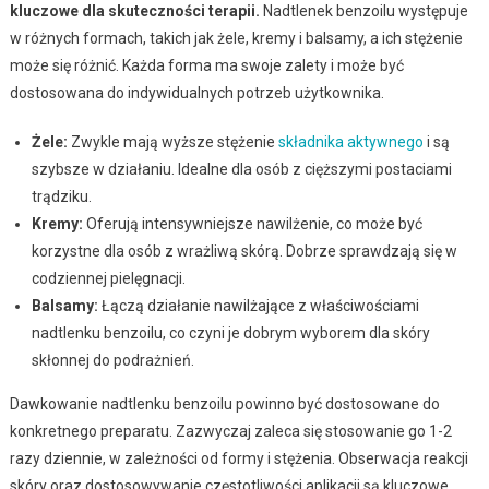
kluczowe dla skuteczności terapii.
Nadtlenek benzoilu występuje
w różnych formach, takich jak żele, kremy i balsamy, a ich stężenie
może się różnić. Każda forma ma swoje zalety i może być
dostosowana do indywidualnych potrzeb użytkownika.
Żele:
Zwykle mają wyższe stężenie
składnika aktywnego
i są
szybsze w działaniu. Idealne dla osób z cięższymi postaciami
trądziku.
Kremy:
Oferują intensywniejsze nawilżenie, co może być
korzystne dla osób z wrażliwą skórą. Dobrze sprawdzają się w
codziennej pielęgnacji.
Balsamy:
Łączą działanie nawilżające z właściwościami
nadtlenku benzoilu, co czyni je dobrym wyborem dla skóry
skłonnej do podrażnień.
Dawkowanie nadtlenku benzoilu powinno być dostosowane do
konkretnego preparatu. Zazwyczaj zaleca się stosowanie go 1-2
razy dziennie, w zależności od formy i stężenia. Obserwacja reakcji
skóry oraz dostosowywanie częstotliwości aplikacji są kluczowe,