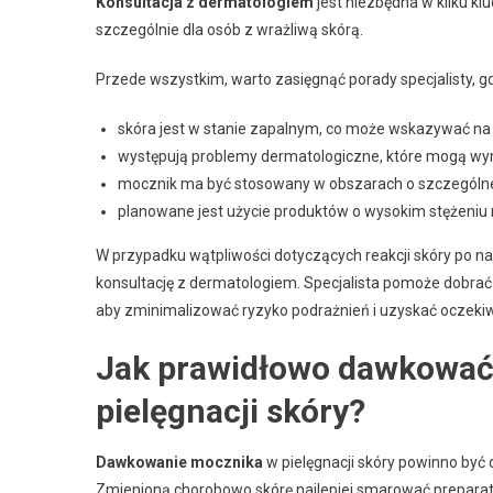
Konsultacja z dermatologiem
jest niezbędna w kilku k
szczególnie dla osób z wrażliwą skórą.
Przede wszystkim, warto zasięgnąć porady specjalisty, g
skóra jest w stanie zapalnym, co może wskazywać na p
występują problemy dermatologiczne, które mogą wy
mocznik ma być stosowany w obszarach o szczególnej
planowane jest użycie produktów o wysokim stężeniu 
W przypadku wątpliwości dotyczących reakcji skóry po n
konsultację z dermatologiem. Specjalista pomoże dobrać
aby zminimalizować ryzyko podrażnień i uzyskać oczekiw
Jak prawidłowo dawkować
pielęgnacji skóry?
Dawkowanie mocznika
w pielęgnacji skóry powinno być
Zmienioną chorobowo skórę najlepiej smarować preparat