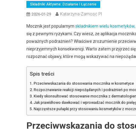
Składniki Aktywne: Działanie I Łączenie
Katarzyna-Zamosc.pl
2026-01-29
Mocznik jest popularnym
składnikiem wielu kosmetyków, 
się z pewnymi ryzykami. Czy wiesz, że aplikacja moczni
poważnych podrażnień? Właściwe zrozumienie przeciwwsk
nieprzyjemnych konsekwencji. Warto zatem przyjrzeć się 
rozpoznać objawy, które mogą wskazywać na niepożądan
Spis treści
Przeciwwskazania do stosowania mocznika w kosmetyce
Rozpoznawanie reakcji niepożądanych i podrażnień po mo
Kiedy skonsultować stosowanie mocznika z dermatologie
Jak prawidłowo dawkować i wprowadzać mocznik do pielęg
Najczęstsze pułapki przy stosowaniu kosmetyków z mocznik
Przeciwwskazania do sto