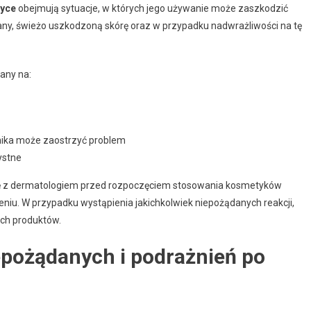
tyce
obejmują sytuacje, w których jego używanie może zaszkodzić
any, świeżo uszkodzoną skórę oraz w przypadku nadwrażliwości na tę
any na:
nika może zaostrzyć problem
ystne
ię z dermatologiem przed rozpoczęciem stosowania kosmetyków
niu. W przypadku wystąpienia jakichkolwiek niepożądanych reakcji,
ch produktów.
epożądanych i podrażnień po