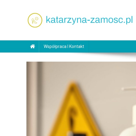
Skip
to
content
katarzyna-zamosc.pl
Współpraca I Kontakt