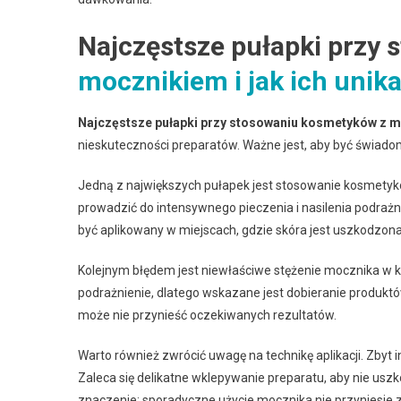
Najczęstsze pułapki przy
mocznikiem i jak ich unik
Najczęstsze pułapki przy stosowaniu kosmetyków z 
nieskuteczności preparatów. Ważne jest, aby być świadomy
Jedną z największych pułapek jest stosowanie kosmety
prowadzić do intensywnego pieczenia i nasilenia podrażni
być aplikowany w miejscach, gdzie skóra jest uszkodzona
Kolejnym błędem jest niewłaściwe stężenie mocznika w
podrażnienie, dlatego wskazane jest dobieranie produktów
może nie przynieść oczekiwanych rezultatów.
Warto również zwrócić uwagę na technikę aplikacji. Zb
Zaleca się delikatne wklepywanie preparatu, aby nie us
znaczenie; sporadyczne użycie mocznika nie przyniesie