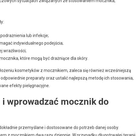
luczowych sytuacjach związanych ze stosowaniem mocznika,
dy:
odrażnienia lub infekcje;
magać indywidualnego podejścia;
 wrażliwości;
mocznika, które mogą być drażniące dla skóry.
ałożeniu kosmetyków z mocznikiem, zaleca się również wcześniejszą
 odpowiednie preparaty oraz ustalić najlepszą metodę ich stosowania,
ane efekty pielęgnacyjne.
 i wprowadzać mocznik do
 dokładnie przemyślane i dostosowane do potrzeb danej osoby.
em z mocznikiem dwa razy dziennie. W przypadku długotrwałej terapii