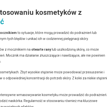
 stosowaniu kosmetyków z
ać
mocznikiem
to sytuacje, które mogą prowadzić do podrażnień lub
m tych błędów i unikać ich w codziennej pielęgnacji skóry.
ków z mocznikiem na
otwarte rany
lub uszkodzoną skórę, co może
eń. Mocznik ma działanie złuszczające i nawilżające, ale nie powinien
.
 kosmetykach. Zbyt wysokie stężenie może powodować przesuszenie i
 o odpowiedniej koncentracji do potrzeb skóry. Z kolei za niskie stężen
yt intensywne wmasowywanie kosmetyku może prowadzić do podrażnień
zkodzić naskórka. Regularność w stosowaniu również ma kluczowe
 zauważalnych efektów.