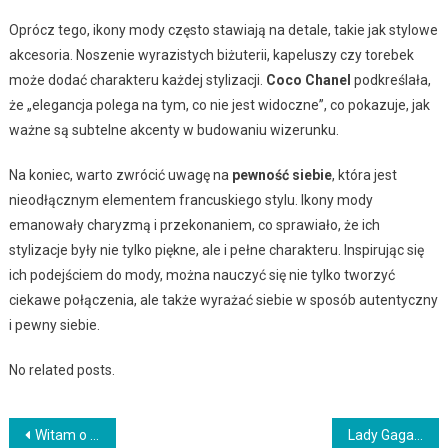
Oprócz tego, ikony mody często stawiają na detale, takie jak stylowe
akcesoria. Noszenie wyrazistych biżuterii, kapeluszy czy torebek
może dodać charakteru każdej stylizacji.
Coco Chanel
podkreślała,
że „elegancja polega na tym, co nie jest widoczne”, co pokazuje, jak
ważne są subtelne akcenty w budowaniu wizerunku.
Na koniec, warto zwrócić uwagę na
pewność siebie
, która jest
nieodłącznym elementem francuskiego stylu. Ikony mody
emanowały charyzmą i przekonaniem, co sprawiało, że ich
stylizacje były nie tylko piękne, ale i pełne charakteru. Inspirując się
ich podejściem do mody, można nauczyć się nie tylko tworzyć
ciekawe połączenia, ale także wyrażać siebie w sposób autentyczny
i pewny siebie.
No related posts.
Nawigacja
Witam o Poranku: Jak zacząć dzień pełen energii i pozytywnego nastawienia
Lady Gaga Tatuaże: Odkryj unikalne tatuaże inspirowane stylem Lady Gagi