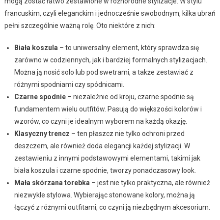
mogą zostać łatwo zestawione w różnorodne stylizacje. W stylu
francuskim, czyli eleganckim i jednocześnie swobodnym, kilka ubrań
pełni szczególnie ważną rolę. Oto niektóre z nich:
Biała koszula
– to uniwersalny element, który sprawdza się
zarówno w codziennych, jak i bardziej formalnych stylizacjach.
Można ją nosić solo lub pod swetrami, a także zestawiać z
różnymi spodniami czy spódnicami.
Czarne spodnie
– niezależnie od kroju, czarne spodnie są
fundamentem wielu outfitów. Pasują do większości kolorów i
wzorów, co czyni je idealnym wyborem na każdą okazję.
Klasyczny trencz
– ten płaszcz nie tylko ochroni przed
deszczem, ale również doda elegancji każdej stylizacji. W
zestawieniu z innymi podstawowymi elementami, takimi jak
biała koszula i czarne spodnie, tworzy ponadczasowy look.
Mała skórzana torebka
– jest nie tylko praktyczna, ale również
niezwykle stylowa. Wybierając stonowane kolory, można ją
łączyć z różnymi outfitami, co czyni ją niezbędnym akcesorium.