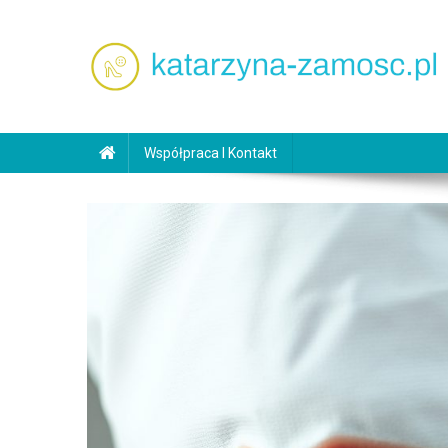
Skip
to
content
katarzyna-zamosc.pl
Współpraca I Kontakt