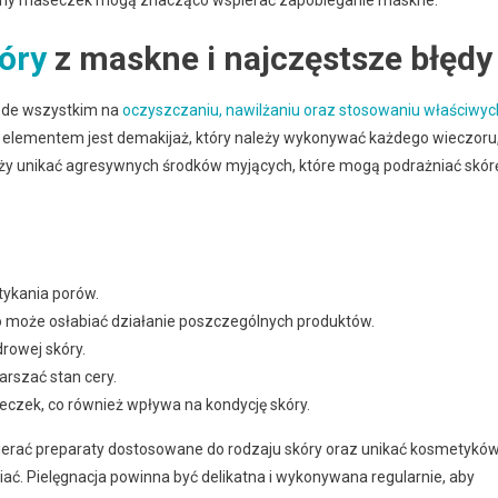
gieny maseczek mogą znacząco wspierać zapobieganie maskne.
óry
z maskne i najczęstsze błędy
zede wszystkim na
oczyszczaniu, nawilżaniu oraz stosowaniu właściwyc
m elementem jest demakijaż, który należy wykonywać każdego wieczoru
ży unikać agresywnych środków myjących, które mogą podrażniać skórę
tykania porów.
o może osłabiać działanie poszczególnych produktów.
drowej skóry.
rszać stan cery.
czek, co również wpływa na kondycję skóry.
erać preparaty dostosowane do rodzaju skóry oraz unikać kosmetykó
ać. Pielęgnacja powinna być delikatna i wykonywana regularnie, aby