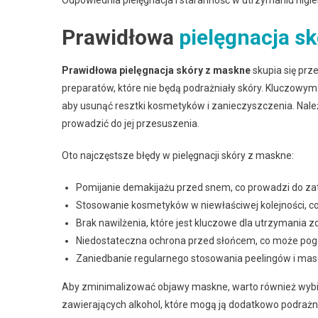
Odpowiednia pielęgnacja i staranność w utrzymaniu hi
Prawidłowa
pielęgnacja sk
Prawidłowa pielęgnacja skóry z maskne
skupia się pr
preparatów, które nie będą podrażniały skóry. Kluczowy
aby usunąć resztki kosmetyków i zanieczyszczenia. Nale
prowadzić do jej przesuszenia.
Oto najczęstsze błędy w pielęgnacji skóry z maskne:
Pomijanie demakijażu przed snem, co prowadzi do za
Stosowanie kosmetyków w niewłaściwej kolejności, c
Brak nawilżenia, które jest kluczowe dla utrzymania z
Niedostateczna ochrona przed słońcem, co może poga
Zaniedbanie regularnego stosowania peelingów i mase
Aby zminimalizować objawy maskne, warto również wybi
zawierających alkohol, które mogą ją dodatkowo podrażni