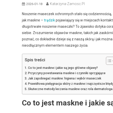
Katarzyna-Zamosc.pl
2026-01-18
Noszenie maseczek ochronnych stało się codziennością, 
jak maskne –
trądzik
pojawiający się w miejscach kontakt
długotrwałe noszenie maseczki? To zjawisko dotyka coraz
siebie. Zrozumienie objawów maskne, takich jak zaskórni
poznać, co dokładnie dzieje się z naszą skórą i jak możn
nieodłącznym elementem naszego życia.
Spis treści
Co to jest maskne i jakie są jego główne objawy?
Przyczyny powstawania maskne i czynniki sprzyjające
Jak zapobiegać maskne: higiena i wybór maseczek
Prawidłowa pielęgnacja skóry z maskne i najczęstsze błęd
Skuteczne metody leczenia maskne oraz rola dermatologa
Co to jest maskne i jakie 