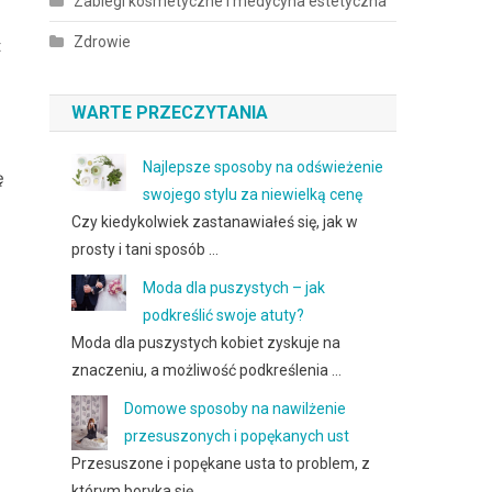
Zabiegi kosmetyczne i medycyna estetyczna
Zdrowie
t
WARTE PRZECZYTANIA
Najlepsze sposoby na odświeżenie
ę
swojego stylu za niewielką cenę
Czy kiedykolwiek zastanawiałeś się, jak w
prosty i tani sposób …
Moda dla puszystych – jak
podkreślić swoje atuty?
Moda dla puszystych kobiet zyskuje na
znaczeniu, a możliwość podkreślenia …
Domowe sposoby na nawilżenie
przesuszonych i popękanych ust
Przesuszone i popękane usta to problem, z
którym boryka się …