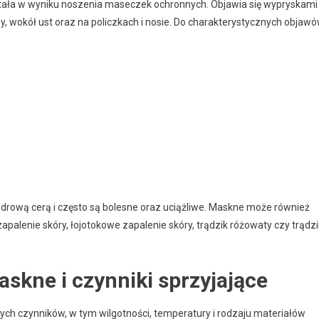
tała w wyniku noszenia maseczek ochronnych. Objawia się wypryskami
hwy, wokół ust oraz na policzkach i nosie. Do charakterystycznych objaw
rową cerą i często są bolesne oraz uciążliwe. Maskne może również
apalenie skóry, łojotokowe zapalenie skóry, trądzik różowaty czy trądzi
skne i czynniki sprzyjające
nych czynników, w tym wilgotności, temperatury i rodzaju materiałów