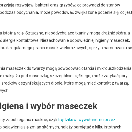
rzyjają rozwojowi bakterii oraz grzybów, co prowadzi do stanów
zy podczas oddychania, może powodować zwiększone pocenie się, co jes
 istotną rolę. Sztuczne, nieoddychające tkaniny mogą drażnić skórę, a
alergie kontaktowe. Niezachowanie odpowiedniej higieny maseczek,
 brak regularnego prania masek wielorazowych, sprzyja namnażaniu si
gania maseczek do twarzy mogą powodować otarcia i mikrouszkodzenia
nie makijażu pod maseczką, szczególnie ciężkiego, może zatykać pory
 środków dezynfekujących dłonie, które mogą mieć kontakt z twarzą,
wych.
igiena i wybór maseczek
ty zapobiegania maskne, czyli
trądzikowi wywołanemu przez
 pojawienia się zmian skórnych, należy pamiętać o kilku istotnych