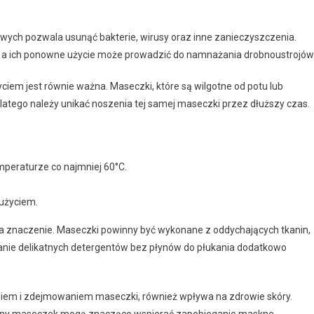
wych pozwala usunąć bakterie, wirusy oraz inne zanieczyszczenia.
, a ich ponowne użycie może prowadzić do namnażania drobnoustrojów
em jest równie ważna. Maseczki, które są wilgotne od potu lub
 Dlatego należy unikać noszenia tej samej maseczki przez dłuższy czas.
mperaturze co najmniej 60°C.
użyciem.
 znaczenie. Maseczki powinny być wykonane z oddychających tkanin,
wanie delikatnych detergentów bez płynów do płukania dodatkowo
aniem i zdejmowaniem maseczki, również wpływa na zdrowie skóry.