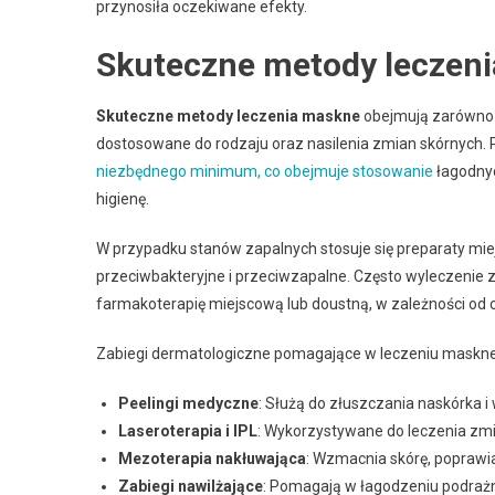
przynosiła oczekiwane efekty.
Skuteczne metody leczeni
Skuteczne metody leczenia maskne
obejmują zarówno t
dostosowane do rodzaju oraz nasilenia zmian skórnych. 
niezbędnego minimum, co obejmuje stosowanie
łagodnyc
higienę.
W przypadku stanów zapalnych stosuje się preparaty miejs
przeciwbakteryjne i przeciwzapalne. Często wyleczenie 
farmakoterapię miejscową lub doustną, w zależności od
Zabiegi dermatologiczne pomagające w leczeniu maskne
Peelingi medyczne
: Służą do złuszczania naskórka i
Laseroterapia i IPL
: Wykorzystywane do leczenia zmi
Mezoterapia nakłuwająca
: Wzmacnia skórę, poprawia
Zabiegi nawilżające
: Pomagają w łagodzeniu podrażn