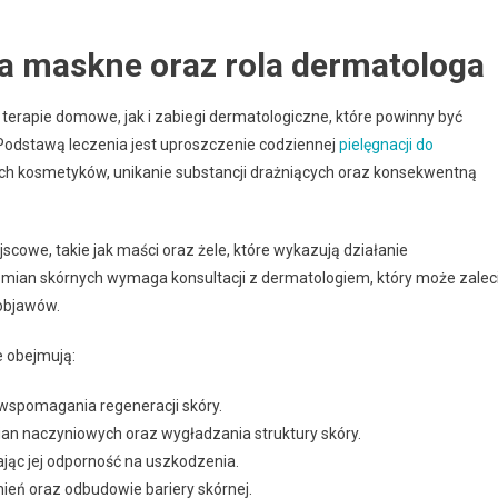
a maskne oraz rola dermatologa
erapie domowe, jak i zabiegi dermatologiczne, które powinny być
Podstawą leczenia jest uproszczenie codziennej
pielęgnacji do
h kosmetyków, unikanie substancji drażniących oraz konsekwentną
cowe, takie jak maści oraz żele, które wykazują działanie
zmian skórnych wymaga konsultacji z dermatologiem, który może zalec
 objawów.
 obejmują:
 wspomagania regeneracji skóry.
an naczyniowych oraz wygładzania struktury skóry.
jąc jej odporność na uszkodzenia.
ień oraz odbudowie bariery skórnej.