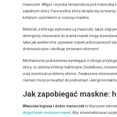
maseczek. Wilgoć i wysoka temperatura pod maseczką sp
zapalnych skóry. Para wodna, która skrapla się na twar
kolejnym czynnikiem w rozwoju maskne.
Materiał, z którego wykonane są maseczki, także odgrywa
detergenty stosowane do prania masek mogą wywoływać 
takie jak wielokrotne używanie masek jednorazowych lub
drobnoustrojów i skutkuje zmianami skórnymi.
Mechaniczne podrażnienia wynikające z silnego przyle
skóry, co ułatwia infekcje bakteryjne. Dodatkowo, nosze
oraz zaostrzać problemy skórne. Zwiększone stosowanie
również może prowadzić do podrażnień i alergii kontakto
Jak zapobiegać maskne: h
Właściwa higiena i dobór maseczek
to kluczowe elemen
długotrwałe noszenie masek
. Aby zminimalizować ryzyko