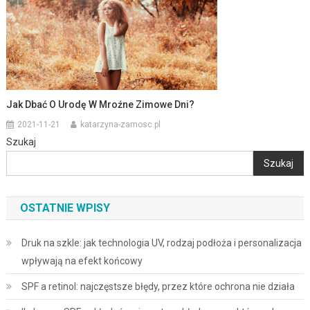
Jak Dbać O Urodę W Mroźne Zimowe Dni?
2021-11-21
katarzyna-zamosc.pl
Szukaj
Szukaj
OSTATNIE WPISY
Druk na szkle: jak technologia UV, rodzaj podłoża i personalizacja
wpływają na efekt końcowy
SPF a retinol: najczęstsze błędy, przez które ochrona nie działa