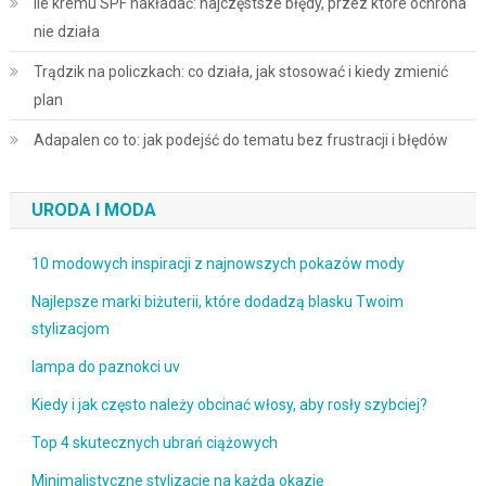
Ile kremu SPF nakładać: najczęstsze błędy, przez które ochrona
nie działa
Trądzik na policzkach: co działa, jak stosować i kiedy zmienić
plan
Adapalen co to: jak podejść do tematu bez frustracji i błędów
URODA I MODA
10 modowych inspiracji z najnowszych pokazów mody
Najlepsze marki biżuterii, które dodadzą blasku Twoim
stylizacjom
lampa do paznokci uv
Kiedy i jak często należy obcinać włosy, aby rosły szybciej?
Top 4 skutecznych ubrań ciążowych
Minimalistyczne stylizacje na każdą okazję