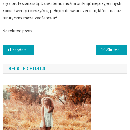
się z profesjonalistą. Dzięki temu można uniknąć nieprzyjemnych
konsekwencji i cieszyć się pełnym doświadczeniem, które masaż
tantryczny może zaoferować.
No related posts.
Nawigacja
Urządzenia Kosmetyczne Wyposażenie: Wszystko, czego potrzebujesz do profesjonalnego salonu kosmetycznego
10 Skuteczne ozdoby do włosów dla dziewczyn
wpisu
RELATED POSTS