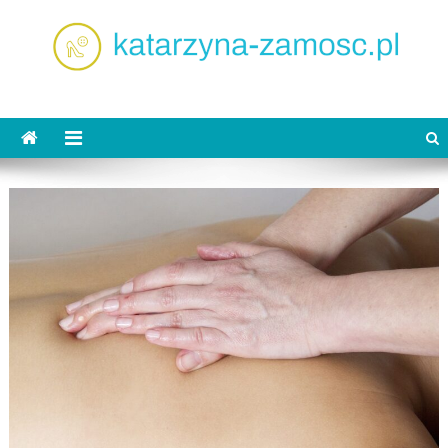
Skip
to
content
katarzyna-zamosc.pl