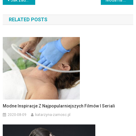
Nawigacja
wpisu
RELATED POSTS
Modne Inspiracje Z Najpopularniejszych Filmów I Seriali
2020-08-09
katarzyna-zamosc.pl