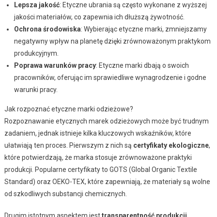
Lepsza jakość
: Etyczne ubrania są często wykonane z wyższej
jakości materiałów, co zapewnia ich dłuższą żywotność.
Ochrona środowiska
: Wybierając etyczne marki, zmniejszamy
negatywny wpływ na planetę dzięki zrównoważonym praktykom
produkcyjnym.
Poprawa warunków pracy
: Etyczne marki dbają o swoich
pracowników, oferując im sprawiedliwe wynagrodzenie i godne
warunki pracy.
Jak rozpoznać etyczne marki odzieżowe?
Rozpoznawanie etycznych marek odzieżowych może być trudnym
zadaniem, jednak istnieje kilka kluczowych wskaźników, które
ułatwiają ten proces. Pierwszym z nich są
certyfikaty ekologiczne
,
które potwierdzają, że marka stosuje zrównoważone praktyki
produkcji. Popularne certyfikaty to GOTS (Global Organic Textile
Standard) oraz OEKO-TEX, które zapewniają, że materiały są wolne
od szkodliwych substancji chemicznych.
Drugim istotnym aspektem jest
transparentność produkcji
.