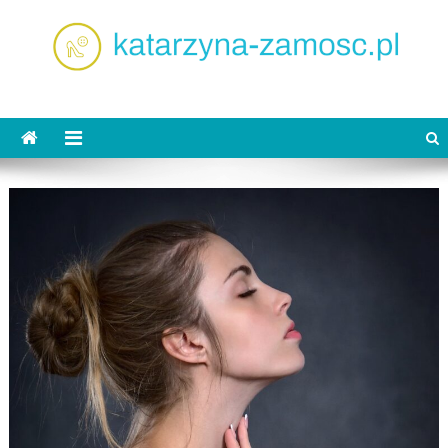
Skip
to
content
katarzyna-zamosc.pl