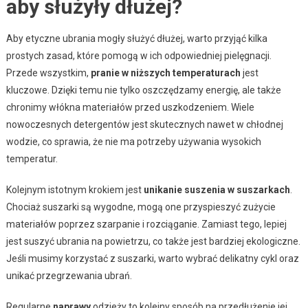
aby służyły dłużej?
Aby etyczne ubrania mogły służyć dłużej, warto przyjąć kilka
prostych zasad, które pomogą w ich odpowiedniej pielęgnacji.
Przede wszystkim,
pranie w niższych temperaturach
jest
kluczowe. Dzięki temu nie tylko oszczędzamy energię, ale także
chronimy włókna materiałów przed uszkodzeniem. Wiele
nowoczesnych detergentów jest skutecznych nawet w chłodnej
wodzie, co sprawia, że nie ma potrzeby używania wysokich
temperatur.
Kolejnym istotnym krokiem jest
unikanie suszenia w suszarkach
.
Chociaż suszarki są wygodne, mogą one przyspieszyć zużycie
materiałów poprzez szarpanie i rozciąganie. Zamiast tego, lepiej
jest suszyć ubrania na powietrzu, co także jest bardziej ekologiczne.
Jeśli musimy korzystać z suszarki, warto wybrać delikatny cykl oraz
unikać przegrzewania ubrań.
Regularne
naprawy
odzieży to kolejny sposób na przedłużenie jej