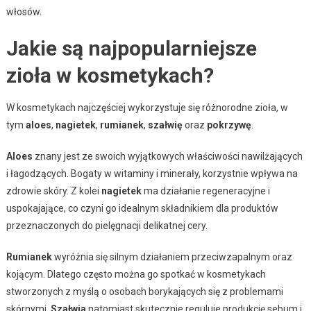
włosów.
Jakie są najpopularniejsze
zioła w kosmetykach?
W kosmetykach najczęściej wykorzystuje się różnorodne zioła, w
tym
aloes
,
nagietek
,
rumianek
,
szałwię
oraz
pokrzywę
.
Aloes
znany jest ze swoich wyjątkowych właściwości nawilżających
i łagodzących. Bogaty w witaminy i minerały, korzystnie wpływa na
zdrowie skóry. Z kolei
nagietek
ma działanie regeneracyjne i
uspokajające, co czyni go idealnym składnikiem dla produktów
przeznaczonych do pielęgnacji delikatnej cery.
Rumianek
wyróżnia się silnym działaniem przeciwzapalnym oraz
kojącym. Dlatego często można go spotkać w kosmetykach
stworzonych z myślą o osobach borykających się z problemami
skórnymi.
Szałwia
natomiast skutecznie reguluje produkcję sebum i