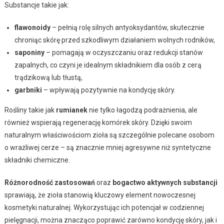
Substancje takie jak:
flawonoidy
– pełnią rolę silnych antyoksydantów, skutecznie
chroniąc skórę przed szkodliwym działaniem wolnych rodników,
saponiny
– pomagają w oczyszczaniu oraz redukcji stanów
zapalnych, co czyni je idealnym składnikiem dla osób z cerą
trądzikową lub tłustą,
garbniki
– wpływają pozytywnie na kondycję skóry.
Rośliny takie jak
rumianek
nie tylko łagodzą podrażnienia, ale
również wspierają regenerację komórek skóry. Dzięki swoim
naturalnym właściwościom zioła są szczególnie polecane osobom
o wrażliwej cerze – są znacznie mniej agresywne niż syntetyczne
składniki chemiczne.
Różnorodność zastosowań
oraz
bogactwo aktywnych substancji
sprawiają, że zioła stanowią kluczowy element nowoczesnej
kosmetyki naturalnej. Wykorzystując ich potencjał w codziennej
pielęgnacji, można znacząco poprawić zarówno kondycję skóry, jak i