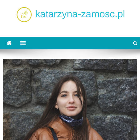
Skip
to
content
katarzyna-zamosc.pl