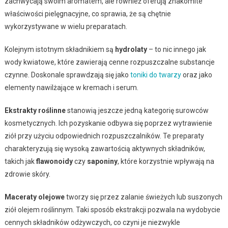
zachwycają swoim aromatem, ale również oferują znakomite
właściwości pielęgnacyjne, co sprawia, że są chętnie
wykorzystywane w wielu preparatach.
Kolejnym istotnym składnikiem są
hydrolaty
– to nic innego jak
wody kwiatowe, które zawierają cenne rozpuszczalne substancje
czynne. Doskonale sprawdzają się jako
toniki do twarzy
oraz jako
elementy nawilżające w kremach i serum.
Ekstrakty roślinne
stanowią jeszcze jedną kategorię surowców
kosmetycznych. Ich pozyskanie odbywa się poprzez wytrawienie
ziół przy użyciu odpowiednich rozpuszczalników. Te preparaty
charakteryzują się wysoką zawartością aktywnych składników,
takich jak
flawonoidy
czy
saponiny
, które korzystnie wpływają na
zdrowie skóry.
Maceraty olejowe
tworzy się przez zalanie świeżych lub suszonych
ziół olejem roślinnym. Taki sposób ekstrakcji pozwala na wydobycie
cennych składników odżywczych, co czyni je niezwykle