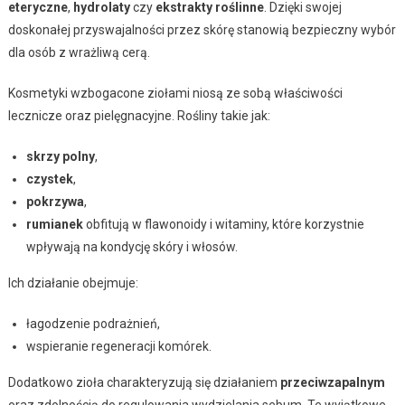
eteryczne
,
hydrolaty
czy
ekstrakty roślinne
. Dzięki swojej
doskonałej przyswajalności przez skórę stanowią bezpieczny wybór
dla osób z wrażliwą cerą.
Kosmetyki wzbogacone ziołami niosą ze sobą właściwości
lecznicze oraz pielęgnacyjne. Rośliny takie jak:
skrzy polny
,
czystek
,
pokrzywa
,
rumianek
obfitują w flawonoidy i witaminy, które korzystnie
wpływają na kondycję skóry i włosów.
Ich działanie obejmuje:
łagodzenie podrażnień,
wspieranie regeneracji komórek.
Dodatkowo zioła charakteryzują się działaniem
przeciwzapalnym
oraz zdolnością do regulowania wydzielania sebum. Te wyjątkowe