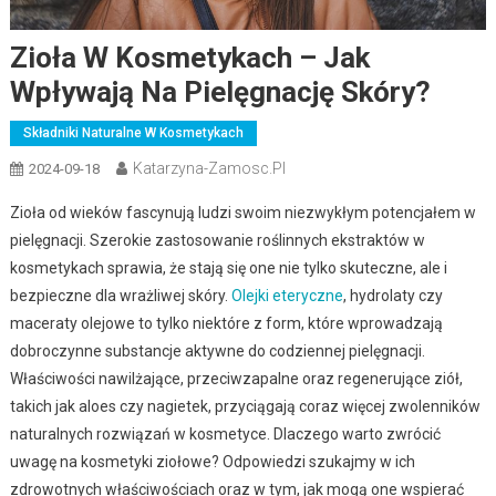
Zioła W Kosmetykach – Jak
Wpływają Na Pielęgnację Skóry?
Składniki Naturalne W Kosmetykach
Katarzyna-Zamosc.pl
2024-09-18
Zioła od wieków fascynują ludzi swoim niezwykłym potencjałem w
pielęgnacji. Szerokie zastosowanie roślinnych ekstraktów w
kosmetykach sprawia, że stają się one nie tylko skuteczne, ale i
bezpieczne dla wrażliwej skóry.
Olejki eteryczne
, hydrolaty czy
maceraty olejowe to tylko niektóre z form, które wprowadzają
dobroczynne substancje aktywne do codziennej pielęgnacji.
Właściwości nawilżające, przeciwzapalne oraz regenerujące ziół,
takich jak aloes czy nagietek, przyciągają coraz więcej zwolenników
naturalnych rozwiązań w kosmetyce. Dlaczego warto zwrócić
uwagę na kosmetyki ziołowe? Odpowiedzi szukajmy w ich
zdrowotnych właściwościach oraz w tym, jak mogą one wspierać