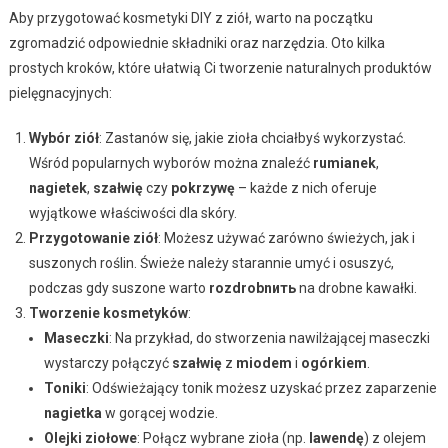
Aby przygotować kosmetyki DIY z ziół, warto na początku
zgromadzić odpowiednie składniki oraz narzędzia. Oto kilka
prostych kroków, które ułatwią Ci tworzenie naturalnych produktów
pielęgnacyjnych:
Wybór ziół
: Zastanów się, jakie zioła chciałbyś wykorzystać.
Wśród popularnych wyborów można znaleźć
rumianek
,
nagietek
,
szałwię
czy
pokrzywę
– każde z nich oferuje
wyjątkowe właściwości dla skóry.
Przygotowanie ziół
: Możesz używać zarówno świeżych, jak i
suszonych roślin. Świeże należy starannie umyć i osuszyć,
podczas gdy suszone warto
rozdrobnить
na drobne kawałki.
Tworzenie kosmetyków
:
Maseczki
: Na przykład, do stworzenia nawilżającej maseczki
wystarczy połączyć
szałwię
z
miodem
i
ogórkiem
.
Toniki
: Odświeżający tonik możesz uzyskać przez zaparzenie
nagietka
w gorącej wodzie.
Olejki ziołowe
: Połącz wybrane zioła (np.
lawendę
) z olejem