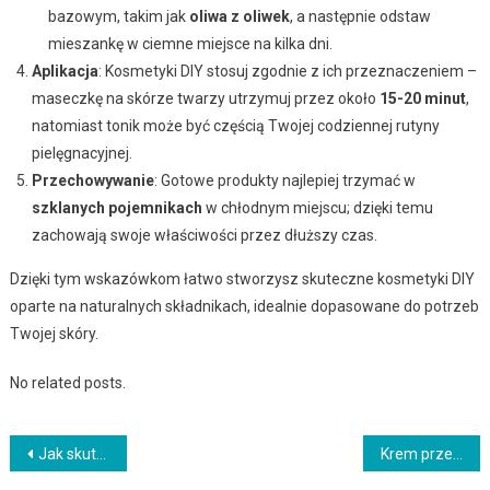
bazowym, takim jak
oliwa z oliwek
, a następnie odstaw
mieszankę w ciemne miejsce na kilka dni.
Aplikacja
: Kosmetyki DIY stosuj zgodnie z ich przeznaczeniem –
maseczkę na skórze twarzy utrzymuj przez około
15-20 minut
,
natomiast tonik może być częścią Twojej codziennej rutyny
pielęgnacyjnej.
Przechowywanie
: Gotowe produkty najlepiej trzymać w
szklanych pojemnikach
w chłodnym miejscu; dzięki temu
zachowają swoje właściwości przez dłuższy czas.
Dzięki tym wskazówkom łatwo stworzysz skuteczne kosmetyki DIY
oparte na naturalnych składnikach, idealnie dopasowane do potrzeb
Twojej skóry.
No related posts.
Nawigacja
Jak skutecznie usunąć prosaki z powieki? Metody i porady
Krem przeciwzmarszczkowy dla mężczyzn – jak wybrać i stosować?