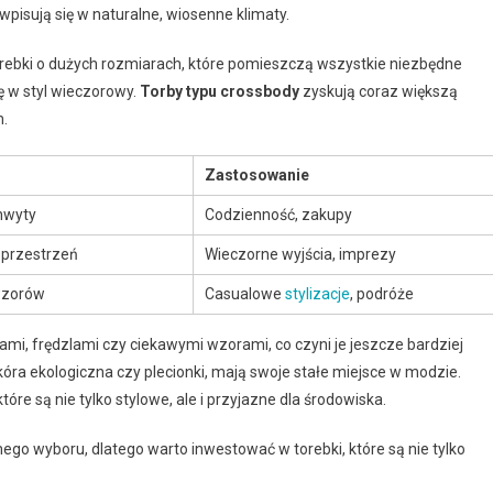
 wpisują się w naturalne, wiosenne klimaty.
rebki o dużych rozmiarach, które pomieszczą wszystkie niezbędne
ię w styl wieczorowy.
Torby typu crossbody
zyskują coraz większą
m.
Zastosowanie
hwyty
Codzienność, zakupy
 przestrzeń
Wieczorne wyjścia, imprezy
wzorów
Casualowe
stylizacje
, podróże
rami, frędzlami czy ciekawymi wzorami, co czyni je jeszcze bardziej
skóra ekologiczna czy plecionki, mają swoje stałe miejsce w modzie.
re są nie tylko stylowe, ale i przyjazne dla środowiska.
go wyboru, dlatego warto inwestować w torebki, które są nie tylko