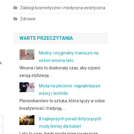
Zabiegi kosmetyczne i medycyna estetyczna
Zdrowie
WARTE PRZECZYTANIA
Modny i oryginalny manicure na
sezon wiosna-lato
w,
Wiosna i lato to doskonały czas, aby ożywić
i
swoją stylizację …
Moda na plecione: najpiękniejsze
wzory i techniki
Plecionkarstwo to sztuka, która łączy w sobie
kreatywność i tradycję, …
8 najlepszych porad dotyczących
mody letniej dla kobiet
Lato to czas, kiedy moda staje się jeszcze