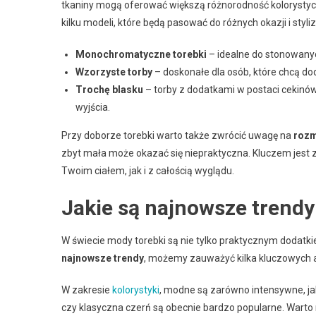
tkaniny mogą oferować większą różnorodność kolorystycz
kilku modeli, które będą pasować do różnych okazji i styliza
Monochromatyczne torebki
– idealne do stonowanyc
Wzorzyste torby
– doskonałe dla osób, które chcą d
Trochę blasku
– torby z dodatkami w postaci cekinó
wyjścia.
Przy doborze torebki warto także zwrócić uwagę na
rozm
zbyt mała może okazać się niepraktyczna. Kluczem jest 
Twoim ciałem, jak i z całością wyglądu.
Jakie są najnowsze trend
W świecie mody torebki są nie tylko praktycznym dodat
najnowsze trendy
, możemy zauważyć kilka kluczowych 
W zakresie
kolorystyki
, modne są zarówno intensywne, jak 
czy klasyczna czerń są obecnie bardzo popularne. Warto 