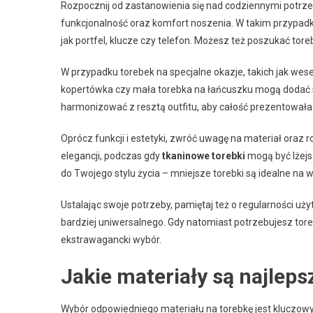
Rozpocznij od zastanowienia się nad codziennymi potrzeb
funkcjonalność oraz komfort noszenia. W takim przypadk
jak portfel, klucze czy telefon. Możesz też poszukać tor
W przypadku torebek na specjalne okazje, takich jak wese
kopertówka czy mała torebka na łańcuszku mogą dodać szyk
harmonizować z resztą outfitu, aby całość prezentowała s
Oprócz funkcji i estetyki, zwróć uwagę na materiał oraz r
elegancji, podczas gdy
tkaninowe torebki
mogą być lżejs
do Twojego stylu życia – mniejsze torebki są idealne na
Ustalając swoje potrzeby, pamiętaj też o regularności użyt
bardziej uniwersalnego. Gdy natomiast potrzebujesz tore
ekstrawagancki wybór.
Jakie materiały są najleps
Wybór odpowiedniego materiału na torebkę jest kluczowy, 