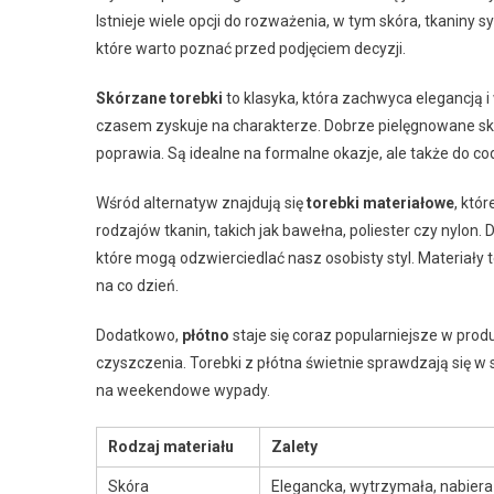
Istnieje wiele opcji do rozważenia, w tym skóra, tkaniny s
które warto poznać przed podjęciem decyzji.
Skórzane torebki
to klasyka, która zachwyca elegancją i
czasem zyskuje na charakterze. Dobrze pielęgnowane skór
poprawia. Są idealne na formalne okazje, ale także do cod
Wśród alternatyw znajdują się
torebki materiałowe
, któ
rodzajów tkanin, takich jak bawełna, poliester czy nylo
które mogą odzwierciedlać nasz osobisty styl. Materiały 
na co dzień.
Dodatkowo,
płótno
staje się coraz popularniejsze w produ
czyszczenia. Torebki z płótna świetnie sprawdzają się w
na weekendowe wypady.
Rodzaj materiału
Zalety
Skóra
Elegancka, wytrzymała, nabiera