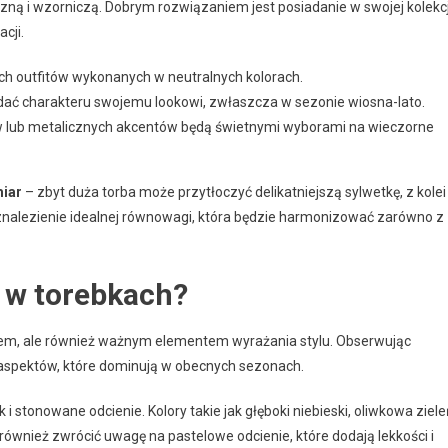
ną i wzorniczą. Dobrym rozwiązaniem jest posiadanie w swojej kolekcj
cji.
h outfitów wykonanych w neutralnych kolorach.
odać charakteru swojemu lookowi, zwłaszcza w sezonie wiosna-lato.
w lub metalicznych akcentów będą świetnymi wyborami na wieczorne
iar
– zbyt duża torba może przytłoczyć delikatniejszą sylwetkę, z kolei
znalezienie idealnej równowagi, która będzie harmonizować zarówno z
y w torebkach?
kiem, ale również ważnym elementem wyrażania stylu. Obserwując
aspektów, które dominują w obecnych sezonach.
i stonowane odcienie. Kolory takie jak głęboki niebieski, oliwkowa ziele
również zwrócić uwagę na pastelowe odcienie, które dodają lekkości i