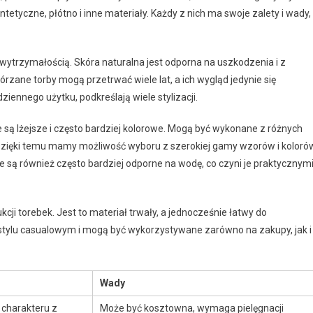
yntetyczne, płótno i inne materiały. Każdy z nich ma swoje zalety i wady,
 wytrzymałością. Skóra naturalna jest odporna na uszkodzenia i z
zane torby mogą przetrwać wiele lat, a ich wygląd jedynie się
ziennego użytku, podkreślają wiele stylizacji.
re są lżejsze i często bardziej kolorowe. Mogą być wykonane z różnych
n. Dzięki temu mamy możliwość wyboru z szerokiej gamy wzorów i koloró
te są również często bardziej odporne na wodę, co czyni je praktycznym
kcji torebek. Jest to materiał trwały, a jednocześnie łatwy do
 stylu casualowym i mogą być wykorzystywane zarówno na zakupy, jak i
Wady
 charakteru z
Może być kosztowna, wymaga pielęgnacji