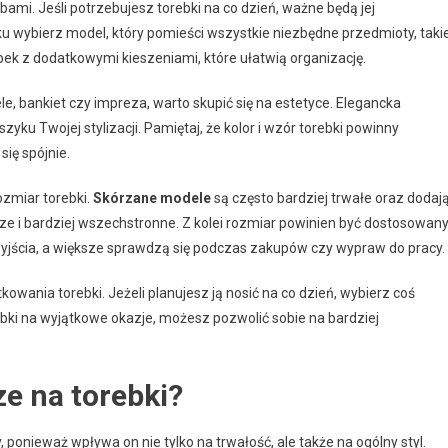
ami. Jeśli potrzebujesz torebki na co dzień, ważne będą jej
u wybierz model, który pomieści wszystkie niezbędne przedmioty, taki
ebek z dodatkowymi kieszeniami, które ułatwią organizację.
le, bankiet czy impreza, warto skupić się na estetyce. Elegancka
u Twojej stylizacji. Pamiętaj, że kolor i wzór torebki powinny
ię spójnie.
ozmiar torebki.
Skórzane modele
są często bardziej trwałe oraz dodaj
ze i bardziej wszechstronne. Z kolei rozmiar powinien być dostosowan
 wyjścia, a większe sprawdzą się podczas zakupów czy wypraw do pracy.
kowania torebki. Jeżeli planujesz ją nosić na co dzień, wybierz coś
bki na wyjątkowe okazje, możesz pozwolić sobie na bardziej
ze na torebki?
ponieważ wpływa on nie tylko na trwałość, ale także na ogólny styl.