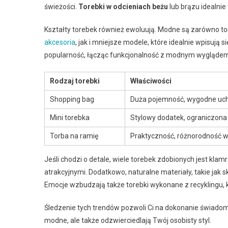
świeżości.
Torebki w odcieniach beżu
lub brązu idealnie
Kształty torebek również ewoluują. Modne są zarówno to
akcesoria
, jak i mniejsze modele, które idealnie wpisują s
popularność, łącząc funkcjonalność z modnym wygląde
Rodzaj torebki
Właściwości
Shopping bag
Duża pojemność, wygodne uc
Mini torebka
Stylowy dodatek, ograniczona
Torba na ramię
Praktyczność, różnorodność 
Jeśli chodzi o detale, wiele torebek zdobionych jest klam
atrakcyjnymi. Dodatkowo, naturalne materiały, takie jak 
Emocje wzbudzają także torebki wykonane z recyklingu, któ
Śledzenie tych trendów pozwoli Ci na dokonanie świadome
modne, ale także odzwierciedlają Twój osobisty styl.