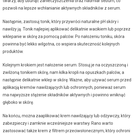
twarzy, aby usunąć zanieczyszczenia oraz nadmiar sebum, co
pozwoli na lepsze wchłanianie aktywnych składników z serum.
Następnie, zastosuj tonik, który przywróci naturalne pH skóry i
nawilży ją. Tonik najlepiej aplikować delikatnie wacikiem lub poprzez
wklepanie w skórę za pomocą palców. Po nałożeniu toniku, skóra
powinna być lekko wilgotna, co wspiera skuteczność kolejnych
produktów.
Kolejnym krokiem jest nałożenie serum. Stosuj je na oczyszczoną i
zwilżoną tonikiem skórę, nam kilka kropli na opuszkach palców, a
następnie delikatnie wklep w skórę. Ważne, aby używać serum przed
aplikacją kremów nawilżających lub ochronnych, ponieważ serum
ma najwyższe stężenie składników aktywnych i powinno wniknąć
głęboko w skórę.
Na końcu, można zaaplikować krem nawilżający lub odżywczy, który
zabezpieczy i zamknie wcześniejsze warstwy. Rano warto
zastosować także krem z filtrem przeciwsłonecznym, który ochroni