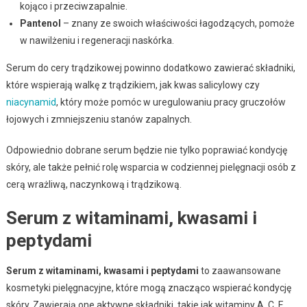
kojąco i przeciwzapalnie.
Pantenol
– znany ze swoich właściwości łagodzących, pomoże
w nawilżeniu i regeneracji naskórka.
Serum do cery trądzikowej powinno dodatkowo zawierać składniki,
które wspierają walkę z trądzikiem, jak kwas salicylowy czy
niacynamid
, który może pomóc w uregulowaniu pracy gruczołów
łojowych i zmniejszeniu stanów zapalnych.
Odpowiednio dobrane serum będzie nie tylko poprawiać kondycję
skóry, ale także pełnić rolę wsparcia w codziennej pielęgnacji osób z
cerą wrażliwą, naczynkową i trądzikową.
Serum z witaminami, kwasami i
peptydami
Serum z witaminami, kwasami i peptydami
to zaawansowane
kosmetyki pielęgnacyjne, które mogą znacząco wspierać kondycję
skóry. Zawierają one aktywne składniki, takie jak witaminy A, C, E,