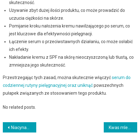
skuteczność.
Używanie zbyt dużej ilości produktu, co może prowadzić do
uczucia ciężkości na skórze.
Pomijanie kroku nałożenia kremu nawilżającego po serum, co
jest kluczowe dla efektywności pielęgnacji.
Łączenie serum o przeciwstawnych działaniu, co może osłabić
ich efekty.
Nakładanie kremu z SPF na skórę nieoczyszczoną lub tłustą, co
zmniejsza jego skuteczność.
Przestrzegając tych zasad, można skutecznie włączyć
serum do
codziennej rutyny pielęgnacyjnej oraz uniknąć
powszechnych
pułapek związanych ze stosowaniem tego produktu.
No related posts.
Nawigacja
Niacynamid z czym nie łączyć: jak podejść do tematu bez frustracji i błędów
Kwas mlekowy na trądzik: zasady łączenia, częstotliwość i sygnały ostrzegawcze