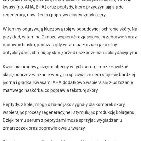
kwasy (np. AHA, BHA) oraz peptydy, które przyczyniają się do
regeneracji, nawilżenia i poprawy elastyczności cery.
Witaminy odgrywają kluczową rolę w odbudowie i ochronie skóry. Na
przykład, witamina C może wspierać rozjaśnianie przebarwień oraz
dodawać blasku, podczas gdy witamina E działa jako silny
antyoksydant, chroniący skórę przed uszkodzeniami oksydacyjnymi.
Kwas hialuronowy, często obecny w tych serum, może nawilżać
skórę poprzez wiązanie wody, co sprawia, że cera staje się bardziej
jędrna i gładka. Kwasami AHA dodatkowo wspiera się złuszczanie
martwego naskórka, co poprawia teksturę skóry.
Peptydy, z kolei, mogą działać jako sygnały dla komórek skóry,
wspierając procesy regeneracyjne i stymulując produkcję kolagenu.
Dzięki temu serum z peptydami może sprzyjać wygładzaniu
zmarszczek oraz poprawie owalu twarzy.