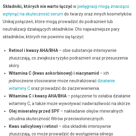
Składniki, których nie warto łączyć
w
pielęgnacji mogą znacząco
wpłynąć na skuteczność serum
do twarzy oraz innych kosmetyków.
Unikaj połączeń, które mogą prowadzić do podrażnień lub
neutralizacji działających składników. Oto najważniejsze pary
składników, których nie powinno się łączyć:
Retinol i kwasy AHA/BHA
– obie substancje intensywnie
złuszczają, co zwiększa ryzyko podrażnień oraz przesuszenia
skóry.
Witamina C (kwas askorbinowy) i niacynamid
– ich
jednoczesne stosowanie może neutralizować
działanie
witaminy C
oraz prowadzić do zaczerwienienia.
Witamina C i kwasy AHA/BHA
– połączenie to osłabia działanie
witaminy C, a także może wywoływać nadwrażliwość na skórze.
Olej mineralny przed SPF
– nakładanie olejów mineralnych
utrudnia skuteczność filtrów przeciwsłonecznych.
Kwas salicylowy i retinol
– oba składniki intensywnie
złuszczają, co może prowadzić do wystąpienia silnego