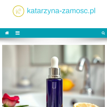
Skip
to
content
katarzyna-zamosc.pl