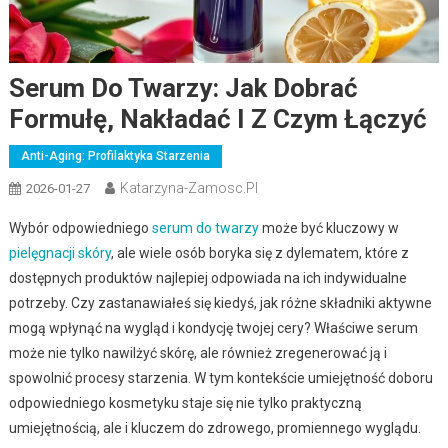
Serum Do Twarzy: Jak Dobrać
Formułę, Nakładać I Z Czym Łączyć
Anti-Aging: Profilaktyka Starzenia
Katarzyna-Zamosc.pl
2026-01-27
Wybór odpowiedniego
serum do twarzy
może być kluczowy w
pielęgnacji skóry
, ale wiele osób boryka się z dylematem, które z
dostępnych produktów najlepiej odpowiada na ich indywidualne
potrzeby. Czy zastanawiałeś się kiedyś, jak różne składniki aktywne
mogą wpłynąć na wygląd i kondycję twojej cery? Właściwe serum
może nie tylko nawilżyć skórę, ale również zregenerować ją i
spowolnić procesy starzenia. W tym kontekście umiejętność doboru
odpowiedniego kosmetyku staje się nie tylko praktyczną
umiejętnością, ale i kluczem do zdrowego, promiennego wyglądu.