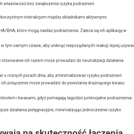
h właściwości bez zwiększenia ryzyka podrażnień.
iekorzystnym interakcjom między składnikami aktywnymi:
A/BHA, które mogą nasilać podrażnienia. Zaleca się ich aplikację w
w tym samym czasie, aby uniknąć niepożądanych reakcji; lepiej używa
aż stosowanie ich razem może prowadzić do neutralizacji działania
ć o różnych porach dnia, aby zminimalizować ryzyko podrażnień.
ż ich połączenie może prowadzić do powstania drażniącego kwasu
tinolem i kwasami, gdyż pomagają łagodzić potencjalne podrażnienia.
sze działania pielęgnacyjne, minimalizując jednocześnie ryzyko
ływają na skuteczność łączenia