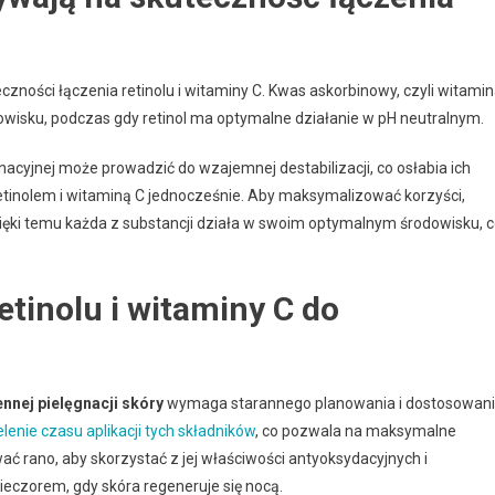
czności łączenia retinolu i witaminy C. Kwas askorbinowy, czyli witami
dowisku, podczas gdy retinol ma optymalne działanie w pH neutralnym.
nacyjnej może prowadzić do wzajemnej destabilizacji, co osłabia ich
 retinolem i witaminą C jednocześnie. Aby maksymalizować korzyści,
zięki temu każda z substancji działa w swoim optymalnym środowisku, 
etinolu i witaminy C do
nnej pielęgnacji skóry
wymaga starannego planowania i dostosowan
elenie czasu aplikacji tych składników
, co pozwala na maksymalne
ać rano, aby skorzystać z jej właściwości antyoksydacyjnych i
ieczorem, gdy skóra regeneruje się nocą.