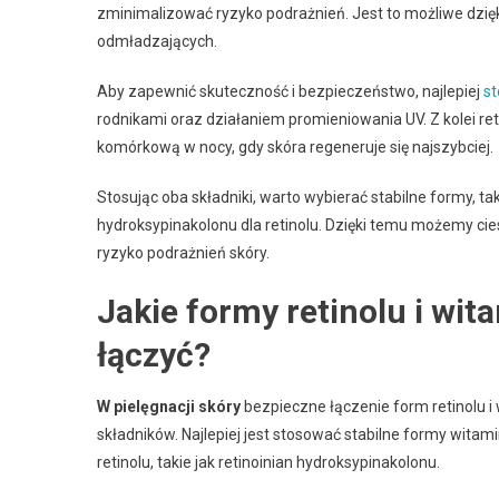
zminimalizować ryzyko podrażnień. Jest to możliwe dzię
odmładzających.
Aby zapewnić skuteczność i bezpieczeństwo, najlepiej
s
rodnikami oraz działaniem promieniowania UV. Z kolei r
komórkową w nocy, gdy skóra regeneruje się najszybciej.
Stosując oba składniki, warto wybierać stabilne formy, tak
hydroksypinakolonu dla retinolu. Dzięki temu możemy ci
ryzyko podrażnień skóry.
Jakie formy retinolu i wi
łączyć?
W pielęgnacji skóry
bezpieczne łączenie form retinolu i
składników. Najlepiej jest stosować stabilne formy witam
retinolu, takie jak retinoinian hydroksypinakolonu.