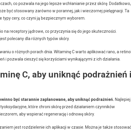
zczach, co pozwala na jego lepsze wchłanianie przez skórę. Dodatkowo,
oże być stosowany zarówno w porannej, jak i wieczornej pielęgnacji. Ta
e typy cery, co czyni ją bezpiecznym wyborem.
o na receptory jądrowe, co przyczynia się do jego skuteczności.
jest polecany dla różnych typów skóry.
aniu o różnych porach dnia. Witaminę C warto aplikować rano, a retino
ń i pozwala cieszyć się korzyściami wynikającymi z ich działania.
aminę C, aby uniknąć podrażnień 
powinno być starannie zaplanowane, aby uniknąć podrażnień.
Najlepiej
ntyoksydacyjne, które chroni skórę przed działaniem czynników
wieczorem, aby wspierać regenerację i odnowę skóry.
iem jest rozdzielenie ich aplikacji w czasie. Można je także stosowa