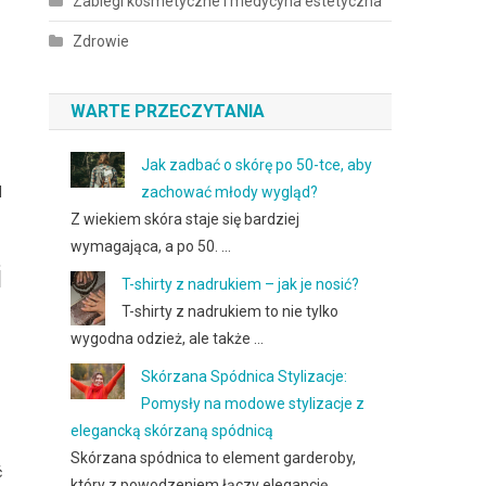
Zabiegi kosmetyczne i medycyna estetyczna
Zdrowie
WARTE PRZECZYTANIA
Jak zadbać o skórę po 50-tce, aby
zachować młody wygląd?
l
Z wiekiem skóra staje się bardziej
wymagająca, a po 50. …
i
T-shirty z nadrukiem – jak je nosić?
T-shirty z nadrukiem to nie tylko
wygodna odzież, ale także …
Skórzana Spódnica Stylizacje:
Pomysły na modowe stylizacje z
elegancką skórzaną spódnicą
Skórzana spódnica to element garderoby,
ć
który z powodzeniem łączy elegancję …