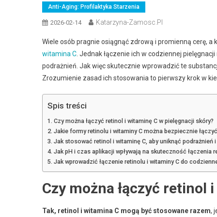
Anti-Aging: Profilaktyka Starzenia
Katarzyna-Zamosc.pl
2026-02-14
Wiele osób pragnie osiągnąć zdrową i promienną cerę, a kl
witamina C
. Jednak łączenie ich w codziennej pielęgnac
podrażnień. Jak więc skutecznie wprowadzić te substancje
Zrozumienie zasad ich stosowania to pierwszy krok w ki
Spis treści
Czy można łączyć retinol i witaminę C w pielęgnacji skóry?
Jakie formy retinolu i witaminy C można bezpiecznie łączy
Jak stosować retinol i witaminę C, aby uniknąć podrażnień 
Jak pH i czas aplikacji wpływają na skuteczność łączenia re
Jak wprowadzić łączenie retinolu i witaminy C do codzienne
Czy można łączyć retinol 
Tak, retinol i witamina C mogą być stosowane razem
,