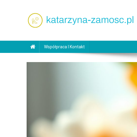
Skip
to
content
katarzyna-zamosc.pl
Współpraca I Kontakt