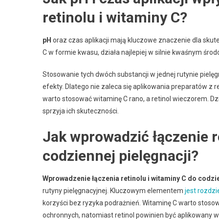
retinolu i witaminy C?
pH
oraz czas aplikacji mają kluczowe znaczenie dla skute
C w formie kwasu, działa najlepiej w silnie kwaśnym śro
Stosowanie tych dwóch substancji w jednej rutynie pielęg
efekty. Dlatego nie zaleca się aplikowania preparatów z
warto stosować witaminę C rano, a retinol wieczorem. D
sprzyja ich skuteczności.
Jak wprowadzić łączenie r
codziennej pielęgnacji?
Wprowadzenie łączenia retinolu i witaminy C do codzie
rutyny pielęgnacyjnej. Kluczowym elementem
jest rozdzi
korzyści bez ryzyka podrażnień. Witaminę C warto stosow
ochronnych, natomiast retinol powinien być aplikowany w