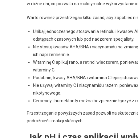
w różne dni, co pozwala na maksymalne wykorzystanie ic
Warto również przestrzegać kilku zasad, aby zapobiec n
Unikaj jednoczesnego stosowania retinolu i kwasów AH
odstępach czasowych lub pod nadzorem specjalisty.
Nie stosuj kwasów AHA/BHA i niacynamidu na zmianę 
ich naprzemiennie.
Witaminę C aplikuj rano, a retinol wieczorem, poniew
witaminy C.
Podobnie, kwasy AHA/BHA i witamina C lepiej stosowa
Nie używaj witaminy C i niacynamidu razem, poniewa
nikotynowego.
Ceramidy i humektanty można bezpiecznie łączyć z re
Przestrzeganie powyższych zasad pozwoli na skuteczniej
podrażnień i reakcji skórnych.
Jak pH i czas aplikacji wp