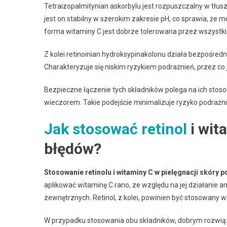
Tetraizopalmitynian askorbylu jest rozpuszczalny w tłus
jest on stabilny w szerokim zakresie pH, co sprawia, że m
forma witaminy C jest dobrze tolerowana przez wszystki
Z kolei retinoinian hydroksypinakolonu działa bezpośredni
Charakteryzuje się niskim ryzykiem podrażnień, przez co 
Bezpieczne łączenie tych składników polega na ich stosow
wieczorem. Takie podejście minimalizuje ryzyko podrażnie
Jak stosować retinol
i wit
błędów?
Stosowanie retinolu i witaminy C w pielęgnacji skóry 
aplikować witaminę C rano, ze względu na jej działanie a
zewnętrznych. Retinol, z kolei, powinien być stosowany 
W przypadku stosowania obu składników, dobrym rozwiązan