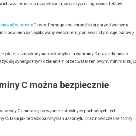
ki ich wzajemnemu uzupełnianiu, co sprzyja osiągnięciu efektów
tosować witaminę C
rano. Pomaga ona chronić skórę przed wolnymi
etinol powinien być aplikowany wieczorem, ponieważ stymuluje odnowę
ie jak tetraizopalmitynian askorbylu dla witaminy C oraz retinoinian
eszyć się synergicznym działaniem przeciwstarzeniowym, minimalizują
taminy C można bezpiecznie
 witaminy C opiera się na wyborze stabilnych pochodnych tych
iny C, takie jak tetraizopalmitynian askorbylu, oraz nowoczesne formy