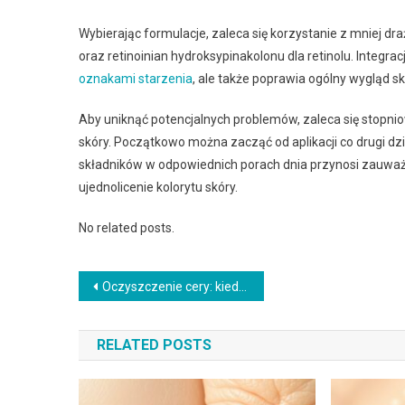
Wybierając formulacje, zaleca się korzystanie z mniej dra
oraz retinoinian hydroksypinakolonu dla retinolu. Integra
oznakami starzenia
, ale także poprawia ogólny wygląd sk
Aby uniknąć potencjalnych problemów, zaleca się stop
skóry. Początkowo można zacząć od aplikacji co drugi dz
składników w odpowiednich porach dnia przynosi zauważa
ujednolicenie kolorytu skóry.
No related posts.
Nawigacja
Oczyszczenie cery: kiedy pomaga, dla kogo jest i jak uniknąć podrażnień
wpisu
RELATED POSTS