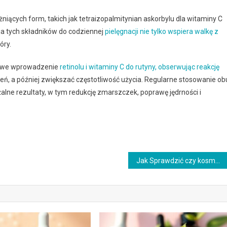
żniących form, takich jak tetraizopalmitynian askorbylu dla witaminy C
cja tych składników do codziennej
pielęgnacji nie tylko wspiera walkę z
óry.
niowe wprowadzenie
retinolu i witaminy C do rutyny, obserwując reakcję
ień, a później zwiększać częstotliwość użycia. Regularne stosowanie ob
lne rezultaty, w tym redukcję zmarszczek, poprawę jędrności i
Jak Sprawdzić czy kosmetyk zapycha: schemat krok po kroku, który ma sens