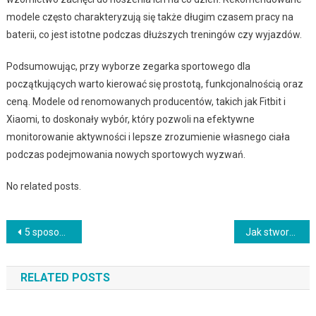
modele często charakteryzują się także długim czasem pracy na
baterii, co jest istotne podczas dłuższych treningów czy wyjazdów.
Podsumowując, przy wyborze zegarka sportowego dla
początkujących warto kierować się prostotą, funkcjonalnością oraz
ceną. Modele od renomowanych producentów, takich jak Fitbit i
Xiaomi, to doskonały wybór, który pozwoli na efektywne
monitorowanie aktywności i lepsze zrozumienie własnego ciała
podczas podejmowania nowych sportowych wyzwań.
No related posts.
Nawigacja
5 sposobów na stworzenie modowej stylizacji z białą koszulą
Jak stworzyć modową kolekcję DIY?
wpisu
RELATED POSTS