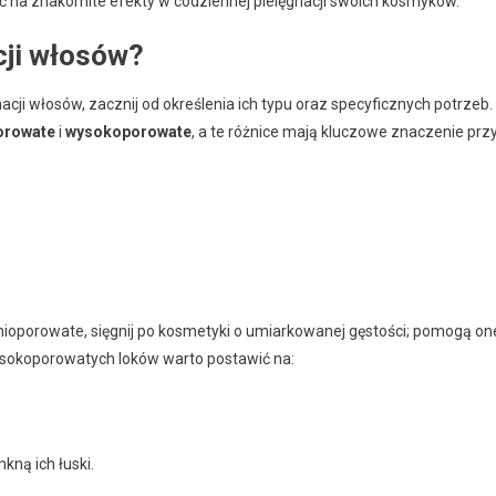
ć na znakomite efekty w codziennej pielęgnacji swoich kosmyków.
cji włosów?
cji włosów, zacznij od określenia ich typu oraz specyficznych potrzeb.
orowate
i
wysokoporowate
, a te różnice mają kluczowe znaczenie prz
nioporowate, sięgnij po kosmetyki o umiarkowanej gęstości; pomogą on
wysokoporowatych loków warto postawić na:
ną ich łuski.