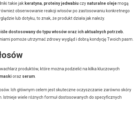
iki takie jak
keratyna
,
proteiny jedwabiu
czy
naturalne oleje
mogą
 również obserwowanie reakcji włosów po zastosowaniu konkretnego
dzie lub dotyku, to znak, że produkt działa jak należy.
iśle dostosowany do typu włosów oraz ich aktualnych potrzeb.
niami pomoże utrzymać zdrowy wygląd i dobrą kondycję Twoich pasm.
łosów
achlarz produktów, które można podzielić na kilka kluczowych
maski
oraz
serum
.
osów. Ich głównym celem jest skuteczne oczyszczanie zarówno skóry
. Istnieje wiele różnych formuł dostosowanych do specyficznych