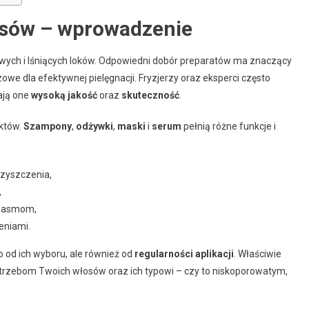
osów – wprowadzenie
wych i lśniących loków. Odpowiedni dobór preparatów ma znaczący
zowe dla efektywnej pielęgnacji. Fryzjerzy oraz eksperci często
ają one
wysoką jakość
oraz
skuteczność
.
któw.
Szampony
,
odżywki
,
maski
i
serum
pełnią różne funkcje i
zyszczenia,
,
 pasmom,
eniami.
 od ich wyboru, ale również od
regularności aplikacji
. Właściwie
rzebom Twoich włosów oraz ich typowi – czy to niskoporowatym,