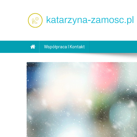
Skip
to
content
katarzyna-zamosc.pl
Współpraca I Kontakt