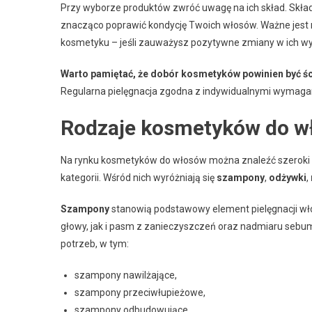
Przy wyborze produktów zwróć uwagę na ich skład. Składn
znacząco poprawić kondycję Twoich włosów. Ważne jest
kosmetyku – jeśli zauważysz pozytywne zmiany w ich wyglą
Warto pamiętać, że dobór kosmetyków powinien być śc
Regularna pielęgnacja zgodna z indywidualnymi wymaga
Rodzaje kosmetyków do w
Na rynku kosmetyków do włosów można znaleźć szeroki w
kategorii. Wśród nich wyróżniają się
szampony
,
odżywki
,
Szampony
stanowią podstawowy element pielęgnacji wł
głowy, jak i pasm z zanieczyszczeń oraz nadmiaru sebum
potrzeb, w tym:
szampony nawilżające,
szampony przeciwłupieżowe,
szampony odbudowujące.