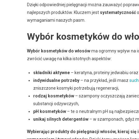
Dzięki odpowiedniej pielęgnacji można zauważyć poprawę 
najlepszych produktów. Kluczem jest
systematyczność
o
wymaganiami naszych pasm.
Wybór kosmetyków do wło
Wybór kosmetyków do włosów
ma ogromny wpływ na ich
zwrócić uwagę na kilka istotnych aspektów:
składniki aktywne
– keratyna, proteiny jedwabiu ora
indywidualne potrzeby
– na przykład, jeśli masz
such
zniszczone kosmyki potrzebują regeneracji,
rodzaj kosmetyków
– szampony oczyszczają zaniecz
substancji odżywczych,
pH kosmetyków
– te o neutralnym pH są najbezpieczn
unikaj silnych detergentów
– w szamponach, gdyż m
Wybierając produkty do pielęgnacji włosów, kieruj si