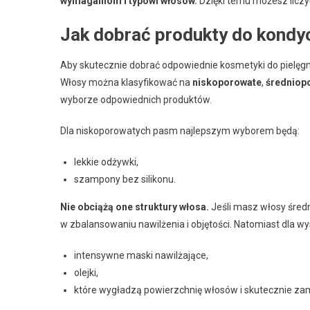
wymaganiom i typowi włosów.
Dzięki temu możesz liczy
Jak dobrać produkty do kondy
Aby skutecznie dobrać odpowiednie kosmetyki do pielęgna
Włosy można klasyfikować na
niskoporowate
,
średniop
wyborze odpowiednich produktów.
Dla niskoporowatych pasm najlepszym wyborem będą:
lekkie odżywki,
szampony bez silikonu.
Nie obciążą one struktury włosa.
Jeśli masz włosy śred
w zbalansowaniu nawilżenia i objętości. Natomiast dla 
intensywne maski nawilżające,
olejki,
które wygładzą powierzchnię włosów i skutecznie zamk