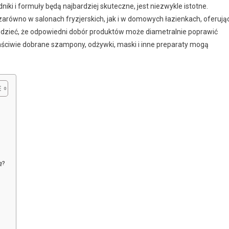
iki i formuły będą najbardziej skuteczne, jest niezwykle istotne.
równo w salonach fryzjerskich, jak i w domowych łazienkach, oferują
edzieć, że odpowiedni dobór produktów może diametralnie poprawić
łaściwie dobrane szampony, odżywki, maski i inne preparaty mogą
ę?