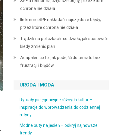
SPF a retinol: najczęstsze błędy, przez które
ochrona nie działa
Ile kremu SPF nakładać: najczęstsze błędy,
przez które ochrona nie działa
Trądzik na policzkach: co działa, jak stosować i
kiedy zmienić plan
Adapalen co to: jak podejść do tematu bez
frustracji i błędów
URODA I MODA
Rytuały pielęgnacyjne różnych kultur –
inspiracje do wprowadzenia do codziennej
rutyny
Modne buty na jesień – odkryj najnowsze
w
trendy