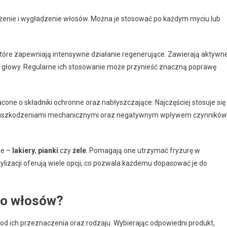
lżenie i wygładzenie włosów. Można je stosować po każdym myciu lub
które zapewniają intensywne działanie regenerujące. Zawierają aktywn
órę głowy. Regularne ich stosowanie może przynieść znaczną poprawę
acone o składniki ochronne oraz nabłyszczające. Najczęściej stosuje się
ed uszkodzeniami mechanicznymi oraz negatywnym wpływem czynników
ne –
lakiery
,
pianki
czy
żele
. Pomagają one utrzymać fryzurę w
ylizacji oferują wiele opcji, co pozwala każdemu dopasować je do
do włosów?
 od ich przeznaczenia oraz rodzaju. Wybierając odpowiedni produkt,