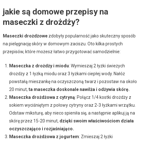
jakie są domowe przepisy na
maseczki z drożdży?
Maseczki drożdżowe
zdobyły popularność jako skuteczny sposób
na pielęgnację skóry w domowym zaciszu. Oto kilka prostych
przepisów, które możesz łatwo przygotować samodzielnie:
Maseczka z drożdży i miodu
: Wymieszaj 2 łyżki świeżych
drożdży z 1 łyżką miodu oraz 3 łyżkami ciepłej wody. Nałóż
powstałą mieszankę na oczyszczoną twarz i pozostaw na około
20 minut,
ta maseczka doskonale nawilża i odżywia skórę.
Maseczka drożdżowa z cytryną
: Połącz 1/4 kostki drożdży z
sokiem wyciśniętym z połowy cytryny oraz 2-3 łyżkami wrzątku.
Odstaw miksturę, aby nieco spieniła się, a następnie aplikuj ją na
skórę przez 15-20 minut,
dzięki swoim właściwościom działa
oczyszczająco i rozjaśniająco.
Maseczka drożdżowa z jogurtem
: Zmieszaj 2 łyżki