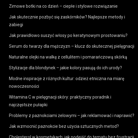
Zimowe botki na co dzień – ciepłe i stylowe rozwiązanie
Jak skutecznie pozbyć się zaskórników? Najlepsze metody i
zabiegi
Jak prawidłowo suszyć włosy po keratynowym prostowaniu?
Serum do twarzy dla mężczyzn – klucz do skutecznej pielęgnacji
Naturalne olejki na walkę z cellulitem i pomarańczową skórką
Stylizacje dla blondynek – jakie kolory pasują do ich urody?
Modne inspiracje z różnych kultur: odzież etniczna na miarę
nowoczesności
Witamina C w pielęgnacji skóry: praktyczny poradnik i
najczęstsze pułapki
Problemy z paznokciami żelowymi – jak reklamować i naprawić?
Jak wzmocnić paznokcie bez użycia sztucznych metod?
Cholesterol w kosmetykach: jak podejść do tematu bez frustracji