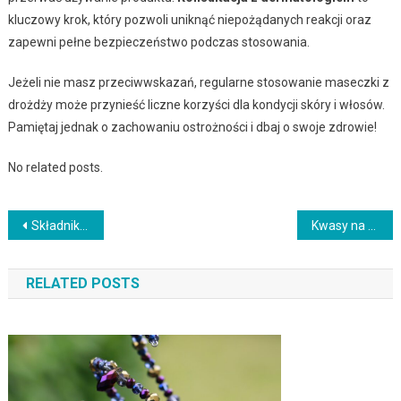
kluczowy krok, który pozwoli uniknąć niepożądanych reakcji oraz
zapewni pełne bezpieczeństwo podczas stosowania.
Jeżeli nie masz przeciwwskazań, regularne stosowanie maseczki z
drożdży może przynieść liczne korzyści dla kondycji skóry i włosów.
Pamiętaj jednak o zachowaniu ostrożności i dbaj o swoje zdrowie!
No related posts.
Nawigacja
Składniki kremów: co musisz wiedzieć o ich działaniu?
Kwasy na twarz: jak działają i jak je stosować?
wpisu
RELATED POSTS