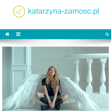
Skip
to
content
katarzyna-zamosc.pl