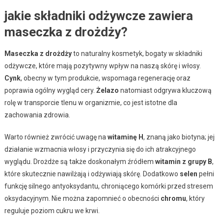
jakie składniki odżywcze zawiera
maseczka z drożdży?
Maseczka z drożdży
to naturalny kosmetyk, bogaty w składniki
odżywcze, które mają pozytywny wpływ na naszą skórę i włosy.
Cynk
, obecny w tym produkcie, wspomaga regenerację oraz
poprawia ogólny wygląd cery.
Żelazo
natomiast odgrywa kluczową
rolę w transporcie tlenu w organizmie, co jest istotne dla
zachowania zdrowia.
Warto również zwrócić uwagę na
witaminę H
, znaną jako biotyna; jej
działanie wzmacnia włosy i przyczynia się do ich atrakcyjnego
wyglądu. Drożdże są także doskonałym źródłem
witamin z grupy B
,
które skutecznie nawilżają i odżywiają skórę. Dodatkowo
selen
pełni
funkcję silnego antyoksydantu, chroniącego komórki przed stresem
oksydacyjnym. Nie można zapomnieć o obecności
chromu
, który
reguluje poziom cukru we krwi.