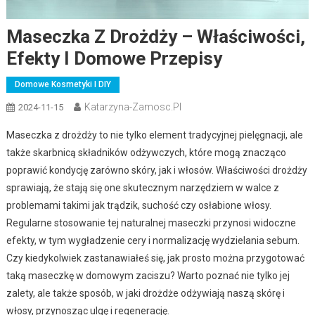
Maseczka Z Drożdży – Właściwości,
Efekty I Domowe Przepisy
Domowe Kosmetyki I DIY
Katarzyna-Zamosc.pl
2024-11-15
Maseczka z drożdży to nie tylko element tradycyjnej pielęgnacji, ale
także skarbnicą składników odżywczych, które mogą znacząco
poprawić kondycję zarówno skóry, jak i włosów. Właściwości drożdży
sprawiają, że stają się one skutecznym narzędziem w walce z
problemami takimi jak trądzik, suchość czy osłabione włosy.
Regularne stosowanie tej naturalnej maseczki przynosi widoczne
efekty, w tym wygładzenie cery i normalizację wydzielania sebum.
Czy kiedykolwiek zastanawiałeś się, jak prosto można przygotować
taką maseczkę w domowym zaciszu? Warto poznać nie tylko jej
zalety, ale także sposób, w jaki drożdże odżywiają naszą skórę i
włosy, przynosząc ulgę i regenerację.