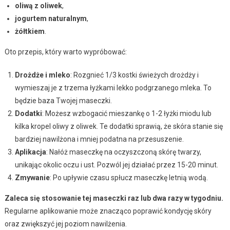
oliwą z oliwek
,
jogurtem naturalnym
,
żółtkiem
.
Oto przepis, który warto wypróbować:
Drożdże i mleko
: Rozgnieć 1/3 kostki świeżych drożdży i
wymieszaj je z trzema łyżkami lekko podgrzanego mleka. To
będzie baza Twojej maseczki.
Dodatki
: Możesz wzbogacić mieszankę o 1-2 łyżki miodu lub
kilka kropel oliwy z oliwek. Te dodatki sprawią, że skóra stanie się
bardziej nawilżona i mniej podatna na przesuszenie.
Aplikacja
: Nałóż maseczkę na oczyszczoną skórę twarzy,
unikając okolic oczu i ust. Pozwól jej działać przez 15-20 minut.
Zmywanie
: Po upływie czasu spłucz maseczkę letnią wodą.
Zaleca się stosowanie tej maseczki raz lub dwa razy w tygodniu.
Regularne aplikowanie może znacząco poprawić kondycję skóry
oraz zwiększyć jej poziom nawilżenia.