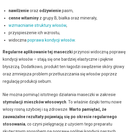
nawilżenie
oraz
odżywienie
pasm,
cenne witaminy
z grupy B, białka oraz minerały,
wzmacnianie struktury włosów
,
przyspieszenie ich wzrostu,
widoczna
poprawa kondycji włosów
.
Regularne aplikowanie tej maseczki
przynosi widoczną poprawę
kondycji włosów – stają się one bardziej elastyczne i pięknie
błyszczą. Dodatkowo, produkt ten łagodzi swędzenie skóry głowy
oraz zmniejsza problem przetłuszczania się włosów poprzez
regulację produkcji sebum.
Nie można pominąć istotnego działania maseczki w zakresie
stymulacji mieszków włosowych
. To właśnie dzięki temu nowe
włosy rosną szybciej i są zdrowsze.
Warto pamiętać, że
zauważalne rezultaty pojawiają się po okresie regularnego
stosowania
, co czyni pielęgnację z użyciem tego preparatu
skutecznym sposobem na poprawę ogólnej kondycji naszych