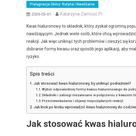
Pielęgnacja Skóry: Rutyna I Nawilżanie
Katarzyna-Zamosc.pl
2026-03-01
Kwas hialuronowy to składnik, który zyskał ogromną pop
nawilżającym. Jednak wiele osób, które chcą wprowadzić 
reakcji. Jak więc uniknąć tych problemów i cieszyć się ko
dobranie formy kwasu oraz sposób jego aplikacji, aby m
ryzyko.
Spis treści
Jak stosować kwas hialuronowy, by uniknąć podrażnień?
Wybór odpowiedniej formy kwasu hialuronowego do potr
Składniki i zabiegi niezalecane w połączeniu z kwasem 
Przeciwwskazania i objawy niepożądanych reakcji
Jak krok po kroku wprowadzić kwas hialuronowy do codzien
Jak stosować kwas hialur