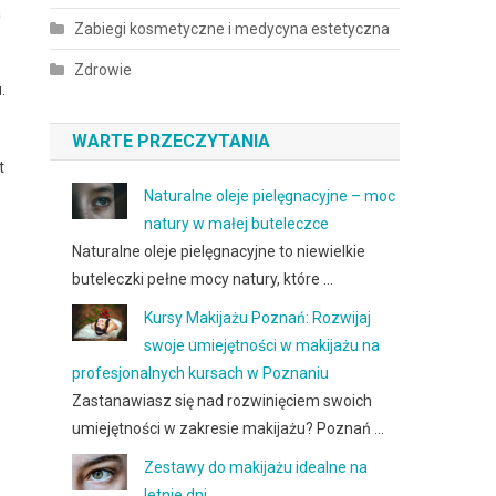
a
Zabiegi kosmetyczne i medycyna estetyczna
Zdrowie
.
WARTE PRZECZYTANIA
t
Naturalne oleje pielęgnacyjne – moc
natury w małej buteleczce
Naturalne oleje pielęgnacyjne to niewielkie
buteleczki pełne mocy natury, które …
Kursy Makijażu Poznań: Rozwijaj
swoje umiejętności w makijażu na
profesjonalnych kursach w Poznaniu
Zastanawiasz się nad rozwinięciem swoich
umiejętności w zakresie makijażu? Poznań …
Zestawy do makijażu idealne na
letnie dni