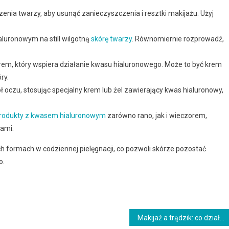
nia twarzy, aby usunąć zanieczyszczenia i resztki makijażu. Użyj
aluronowym na still wilgotną
skórę twarzy
. Równomiernie rozprowadź,
krem, który wspiera działanie kwasu hialuronowego. Może to być krem
ry.
 oczu, stosując specjalny krem lub żel zawierający kwas hialuronowy,
rodukty z kwasem hialuronowym
zarówno rano, jak i wieczorem,
bami.
h formach w codziennej pielęgnacji, co pozwoli skórze pozostać
o.
Makijaż a trądzik: co działa, jak stosować i kiedy zmienić plan