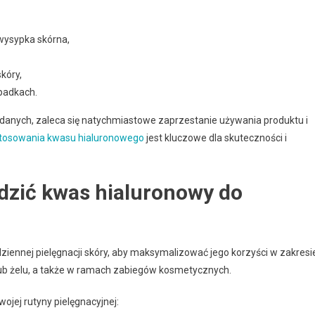
 wysypka skórna,
kóry,
ypadkach.
danych, zaleca się natychmiastowe zaprzestanie używania produktu i
tosowania kwasu hialuronowego
jest kluczowe dla skuteczności i
dzić kwas hialuronowy do
ennej pielęgnacji skóry, aby maksymalizować jego korzyści w zakresi
ub żelu, a także w ramach zabiegów kosmetycznych.
ojej rutyny pielęgnacyjnej: