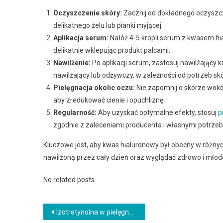
Oczyszczenie skóry:
Zacznij od dokładnego oczyszcze
delikatnego żelu lub pianki myjącej.
Aplikacja serum:
Nałóż 4-5 kropli serum z kwasem hi
delikatnie wklepując produkt palcami.
Nawilżenie:
Po aplikacji serum, zastosuj nawilżający 
nawilżający lub odżywczy, w zależności od potrzeb skó
Pielęgnacja okolic oczu:
Nie zapomnij o skórze wokół
aby zredukować cienie i opuchliznę.
Regularność:
Aby uzyskać optymalne efekty, stosuj
p
zgodnie z zaleceniami producenta i własnymi potrze
Kluczowe jest, aby kwas hialuronowy był obecny w różnyc
nawilżoną przez cały dzień oraz wyglądać zdrowo i młod
No related posts.
Nawigacja
Izotretynoina w pielęgnacji: co daje, jak stosować i z czym łączyć