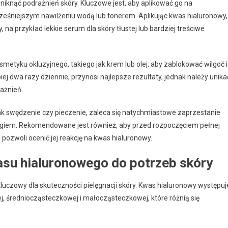
niknąć podrażnień skóry. Kluczowe jest, aby aplikować go na
cześniejszym nawilżeniu wodą lub tonerem. Aplikując kwas hialuronowy,
na przykład lekkie serum dla skóry tłustej lub bardziej treściwe
smetyku okluzyjnego, takiego jak krem lub olej, aby zablokować wilgoć i
ej dwa razy dziennie, przynosi najlepsze rezultaty, jednak należy unika
ażnień.
 jak swędzenie czy pieczenie, zaleca się natychmiastowe zaprzestanie
ogiem. Rekomendowane jest również, aby przed rozpoczęciem pełnej
 pozwoli ocenić jej reakcję na kwas hialuronowy.
su hialuronowego do potrzeb skóry
kluczowy dla skuteczności pielęgnacji skóry. Kwas hialuronowy występuj
, średniocząsteczkowej i małocząsteczkowej, które różnią się