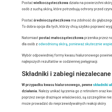
Postać
wielkocząsteczkowa
działa na powierzchni skóry
osób z suchą skórą, które potrzebują ochrony przed czy
Postać
średniocząsteczkowa
ma zdolność do głębszego 
To dobra opcja dla tych, którzy chcą szybko poprawić wyg
Natomiast
postać małocząsteczkowa
przenika przez na
dla osób z
odwodnioną skórą, ponieważ skutecznie wspi
Wybór odpowiedniej formy kwasu hialuronowego powinien
najlepszych rezultatów w codziennej pielęgnacji.
Składniki i zabiegi niezalecan
W przypadku kwasu hialuronowego, pewne
składniki 
działania.
Należy unikać łączenia go z retinolem oraz kw
poprzez swoje drażniące właściwości, są szczególnie ni
może prowadzić do nieprzewidywalnych reakcji skóry.