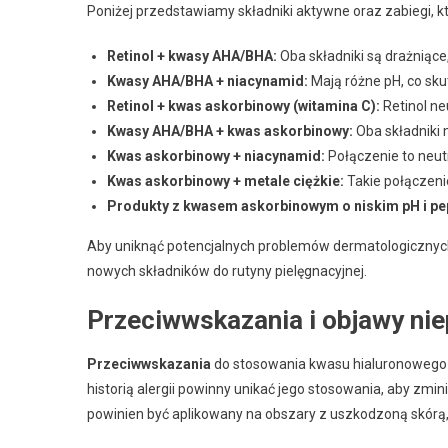
Poniżej przedstawiamy składniki aktywne oraz zabiegi, 
Retinol + kwasy AHA/BHA:
Oba składniki są drażniące
Kwasy AHA/BHA + niacynamid:
Mają różne pH, co sk
Retinol + kwas askorbinowy (witamina C):
Retinol ne
Kwasy AHA/BHA + kwas askorbinowy:
Oba składniki 
Kwas askorbinowy + niacynamid:
Połączenie to neutr
Kwas askorbinowy + metale ciężkie:
Takie połączenie
Produkty z kwasem askorbinowym o niskim pH i pe
Aby uniknąć potencjalnych problemów dermatologicznyc
nowych składników do rutyny pielęgnacyjnej.
Przeciwwskazania i objawy nie
Przeciwwskazania
do stosowania kwasu hialuronowego o
historią alergii powinny unikać jego stosowania, aby zmi
powinien być aplikowany na obszary z uszkodzoną skórą,