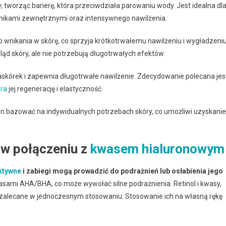
, tworząc barierę, która przeciwdziała parowaniu wody. Jest idealna dl
nnikami zewnętrznymi oraz intensywnego nawilżenia.
wnikania w skórę, co sprzyja krótkotrwałemu nawilżeniu i wygładzeniu
ląd skóry, ale nie potrzebują długotrwałych efektów.
skórek i zapewnia długotrwałe nawilżenie. Zdecydowanie polecana jes
era
jej regenerację i elastyczność.
 bazować na indywidualnych potrzebach skóry, co umożliwi uzyskanie
e w połączeniu z
kwasem hialuronowym
aktywne
i zabiegi mogą prowadzić do podrażnień lub osłabienia jego
asami AHA/BHA, co może wywołać silne podrażnienia. Retinol i kwasy,
ezalecane w jednoczesnym stosowaniu. Stosowanie ich na własną rękę