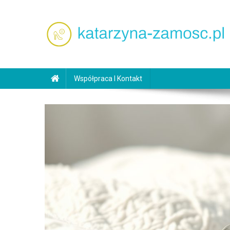
Skip
to
content
katarzyna-zamosc.pl
Współpraca I Kontakt