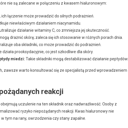
które nie są zalecane w połączeniu z kwasem hialuronowym:
, ich łączenie może prowadzić do silnych podrażnień.
utkuje niewłaściwym działaniem niacynamidu.
utralizuje działanie witaminy C, co zmniejsza jej skuteczność.
mogą drażnić skórę; zaleca się ich stosowanie w różnych porach dnia.
alizuje oba składniki, co może prowadzić do podrażnień.
 działa prooksydacyjnie, co jest szkodliwe dla skóry.
ptydy miedzi:
Takie składniki mogą destabilizować działanie peptydów
h, zawsze warto konsultować się ze specjalistą przed wprowadzeniem
pożądanych reakcji
bejmują uczulenie na ten składnik oraz nadwrażliwość. Osoby z
nimalizować ryzyko niepożądanych reakcji. Kwas hialuronowy nie
 w tym na rany, owrzodzenia czy stany zapalne.