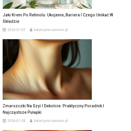
Jaki Krem Po Retinolu: Ukojenie, Bariera I Czego Unikać W
Składzie
2026-01-07
katarzyna-zamosc.pl
Zmarszczki Na Szyi I Dekolcie: Praktyczny Poradnik I
Najczęstsze Pułapki
2026-01-28
katarzyna-zamosc.pl