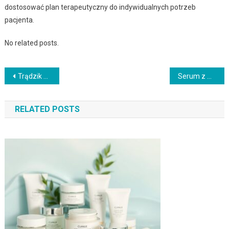
dostosować plan terapeutyczny do indywidualnych potrzeb
pacjenta.
No related posts.
Nawigacja
Trądzik w ciąży: co jest bezpieczne, a czego lepiej unikać
Serum z witaminą c: jak dobrać formułę, nakładać i z czym łączyć
wpisu
RELATED POSTS