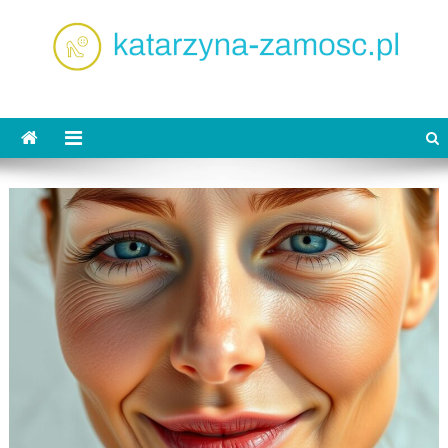
Skip
to
content
katarzyna-zamosc.pl